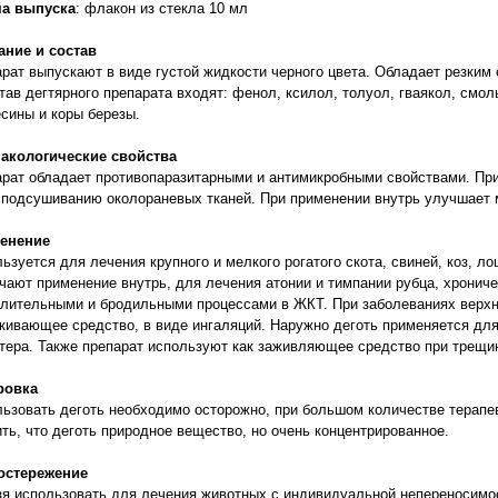
а выпуска
: флакон из стекла 10 мл
ание и состав
рат выпускают в виде густой жидкости черного цвета. Обладает резки
тав дегтярного препарата входят: фенол, ксилол, толуол, гваякол, смо
сины и коры березы.
акологические свойства
рат обладает противопаразитарными и антимикробными свойствами. При
 подсушиванию околораневых тканей. При применении внутрь улучшает 
енение
ьзуется для лечения крупного и мелкого рогатого скота, свиней, коз, ло
чают применение внутрь, для лечения атонии и тимпании рубца, хронич
лительными и бродильными процессами в ЖКТ. При заболеваниях верхн
кивающее средство, в виде ингаляций. Наружно деготь применяется дл
тера. Также препарат используют как заживляющее средство при трещи
ровка
ьзовать деготь необходимо осторожно, при большом количестве терап
ть, что деготь природное вещество, но очень концентрированное.
остережение
я использовать для лечения животных с индивидуальной непереносимо