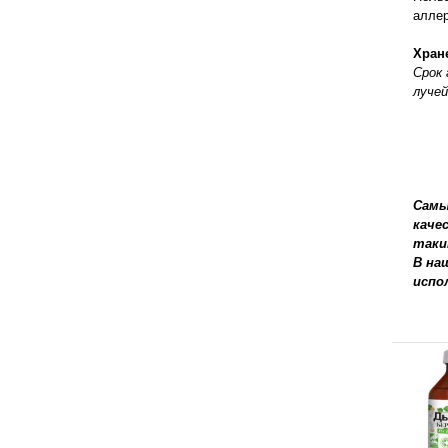
правильно ухаживать, кормить и
аллер
содержать своих животных, но и вовремя
распознать то или иное заболевание
Хран
Срок 
лучей
Самы
каче
таки
В на
испо