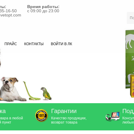
ты:
Время работы:
35-16-50
с 09:00 до 23:00
vetopt.com
ПРАЙС
КОНТАКТЫ
ВОЙТИ В ЛК
ка
Гарантии
Под
овара в любой
Качество продукции,
Консул
 пункт
возврат товара
любые