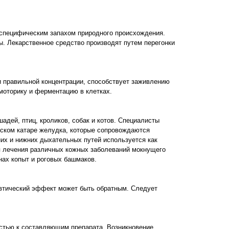
м специфическим запахом природного происхождения.
лы. Лекарственное средство производят путем перегонки
 правильной концентрации, способствует заживлению
моторику и ферментацию в клетках.
шадей, птиц, кроликов, собак и котов. Специалисты
еском катаре желудка, которые сопровождаются
их и нижних дыхательных путей используется как
я лечения различных кожных заболеваний мокнущего
нах копыт и роговых башмаков.
евтический эффект может быть обратным. Следует
стью к составляющим препарата. Возникновение