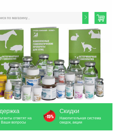
держка
Скидки
ьтанты ответят на
Накопительная система
 Ваши вопросы
скидок, акции