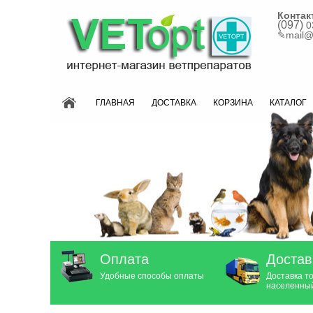
Контак
(097)
0
✎
mail@
ГЛАВНАЯ
ДОСТАВКА
КОРЗИНА
КАТАЛОГ
Оплата
Достав
Удобные способы оплаты
Доставка т
населенный