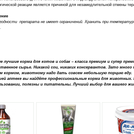
гической реакции является причиной для незамедлительной отмены тер
ение
годности препарата не имеет ограничений. Хранить при температуре
.
е лучшие корма для котов и собак – класса премиум и супер пре
ственное сырье. Никакой сои, никаких консервантов. Зато мног
м кормом, животному надо дать совсем небольшую порцию еду.
шей аптеке вы найдёте профессиональные корма для животных. 
льзовании, полезны и питательны. Лучший выбор для вашего жи