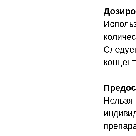
Дозиро
Использ
количес
Следует
концент
Предос
Нельзя 
индиви
препара