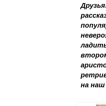
Друзья
расска
популя
неверо
ладить
втором
аристо
ретрив
на наш