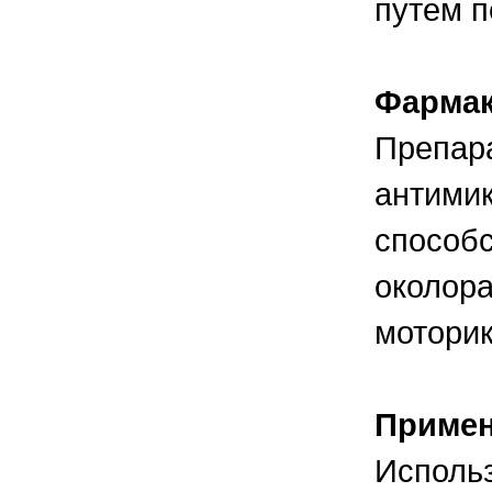
путем п
правильно ухаживать, кормить и
содержать своих животных, но и вовремя
распознать то или иное заболевание
Фармак
Препар
антимик
способ
околора
моторик
Приме
Использ