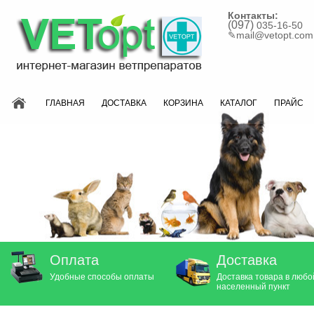
Контакты:
(097)
035-16-50
✎
mail@vetopt.com
ГЛАВНАЯ
ДОСТАВКА
КОРЗИНА
КАТАЛОГ
ПРАЙС
Оплата
Доставка
Удобные способы оплаты
Доставка товара в любо
населенный пункт