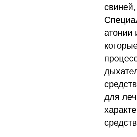
свиней,
Специал
атонии 
которы
процесс
дыхател
средств
для ле
характе
средств