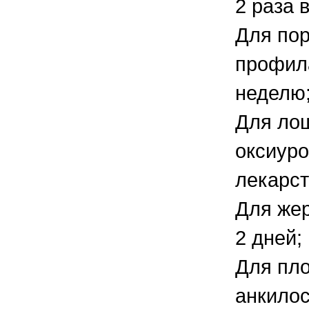
2 раза 
Для пор
профила
неделю
Для ло
оксиуро
лекарст
Для жер
2 дней;
Для пл
анкилос