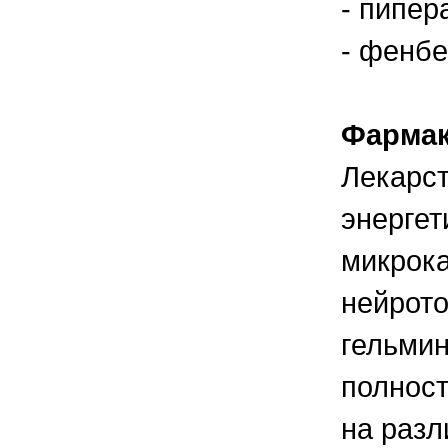
- пипер
правильно ухаживать, кормить и
содержать своих животных, но и вовремя
распознать то или иное заболевание
- фенбе
Фармак
Лекарст
энергет
микрока
нейрото
гельмин
полност
на раз