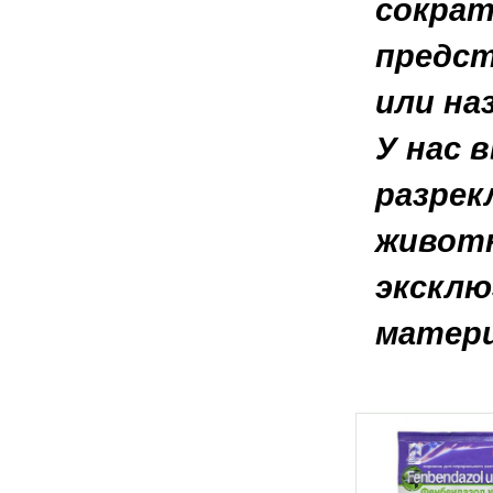
сократ
предст
или на
У нас 
разрек
животн
эксклю
матери