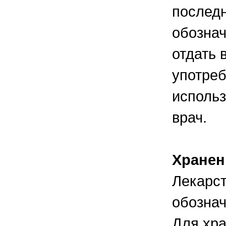
последн
обознач
отдать 
употреб
использ
врач.
Хранен
Лекарст
обознач
Для хра