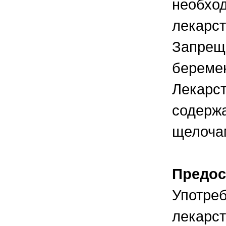
необход
лекарст
Запреща
береме
Лекарст
содержа
щелоча
Предос
Употре
лекарст