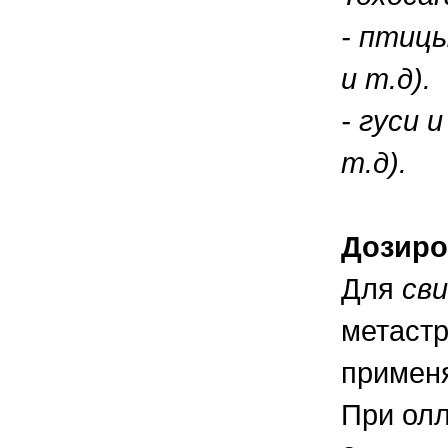
-
птиц
и
т
.
д
)
.
-
гуси
и
т
.
д
)
.
Дозиро
Для
св
метастр
применя
При олл