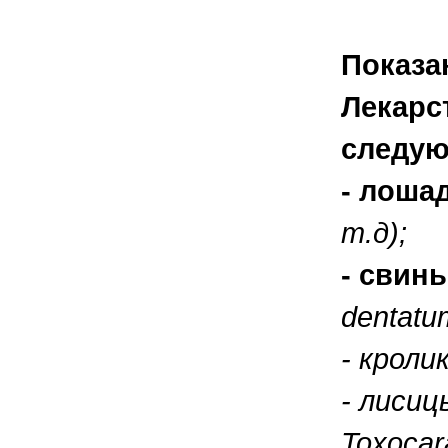
Показа
Лекарс
следую
- лоша
т.д);
- свин
dentatu
- кроли
- лисиц
Toxocar