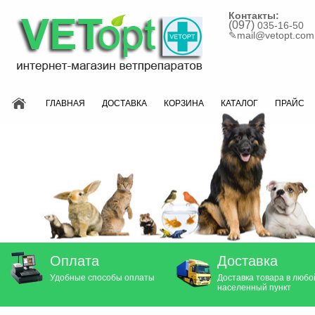
Контакты:
(097)
035-16-50
✎
mail@vetopt.com
ГЛАВНАЯ
ДОСТАВКА
КОРЗИНА
КАТАЛОГ
ПРАЙС
Оплата
Доставка
Удобные способы оплаты
Доставка товара в любо
населенный пункт