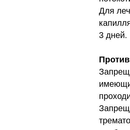
Для леч
капилля
3 дней.
Против
Запреща
имеющих
проход
Запрещ
тремат