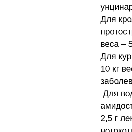
унцинар
Для кро
протост
веса – 5
Для кур
10 кг в
заболев
Для во
амидост
2,5 г л
нотокоти