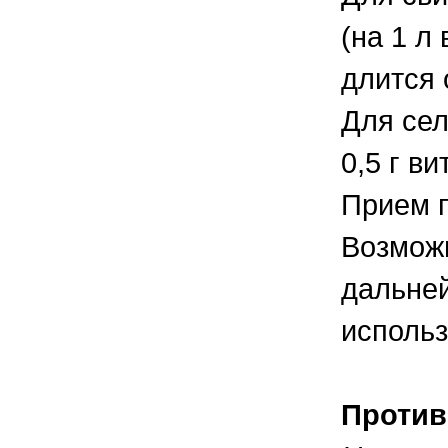
(на 1 л
длится 
Для сел
0,5 г в
Прием п
Возможн
дальней
использ
Против