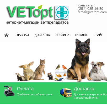
Контакты:
(097)
035-16-50
✎
mail@vetopt.com
ГЛАВНАЯ
ДОСТАВКА
КОРЗИНА
КАТАЛОГ
ПРАЙС
Оплата
Доставка
Удобные способы оплаты
Доставка товара в любо
населенный пункт