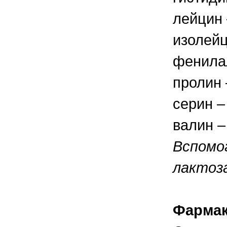
лейцин 
изолейц
фенилал
пролин 
серин –
валин – 
Вспомо
лактоза
Фармак