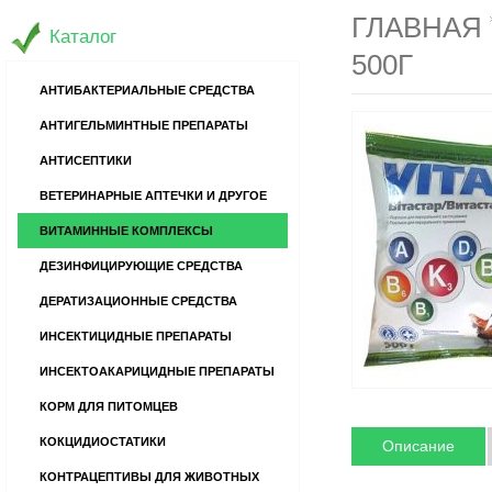
ГЛАВНАЯ
Каталог
500Г
АНТИБАКТЕРИАЛЬНЫЕ СРЕДСТВА
АНТИГЕЛЬМИНТНЫЕ ПРЕПАРАТЫ
АНТИСЕПТИКИ
ВЕТЕРИНАРНЫЕ АПТЕЧКИ И ДРУГОЕ
ВИТАМИННЫЕ КОМПЛЕКСЫ
ДЕЗИНФИЦИРУЮЩИЕ СРЕДСТВА
ДЕРАТИЗАЦИОННЫЕ СРЕДСТВА
ИНСЕКТИЦИДНЫЕ ПРЕПАРАТЫ
ИНСЕКТОАКАРИЦИДНЫЕ ПРЕПАРАТЫ
КОРМ ДЛЯ ПИТОМЦЕВ
КОКЦИДИОСТАТИКИ
Описание
КОНТРАЦЕПТИВЫ ДЛЯ ЖИВОТНЫХ