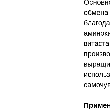
Основно
обмена 
благода
аминоки
витаста
произво
выращив
использ
самочу
Приме