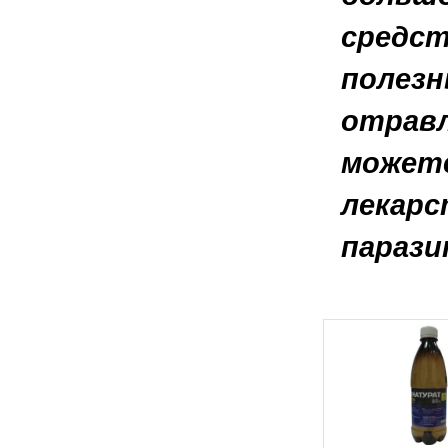
средст
полезн
отравл
можете
лекарс
парази