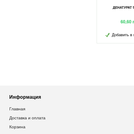
ВИТАСТАР 100Г
ВИТАСТАР 50Г
В
90,30
грн
49,85
грн
бавить в избранное
Добавить в избранное
Доб
Информация
Главная
Доставка и оплата
Корзина