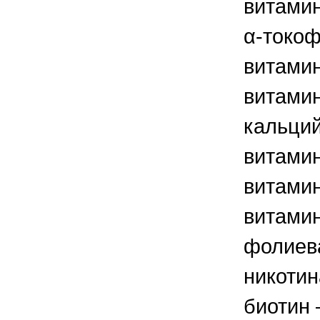
витамин
α-токоф
витамин
витамин
кальций
витамин
витамин
витамин
фолиева
никотин
биотин 