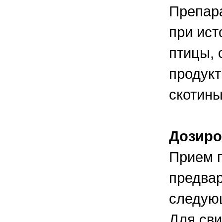
Препара
при ист
птицы, 
продукт
скотины
Дозиро
Прием п
предвар
следую
Для сви