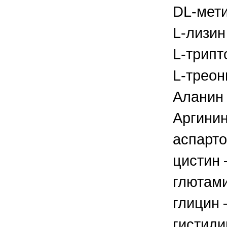
DL-мети
L-лизин
L-трипт
L-треон
Аланин 
Аргинин
аспарто
цистин –
глютами
глицин –
гистидин