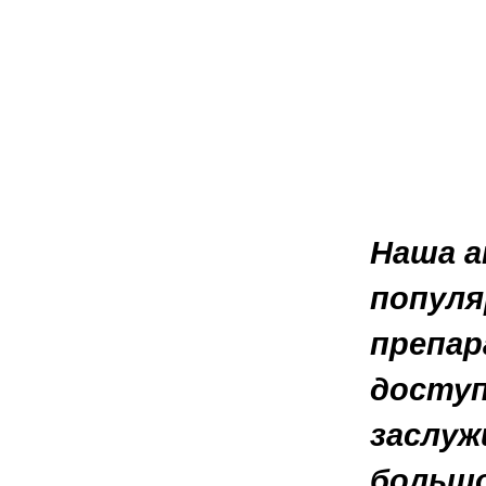
Наша а
популя
препар
доступ
заслуж
большо