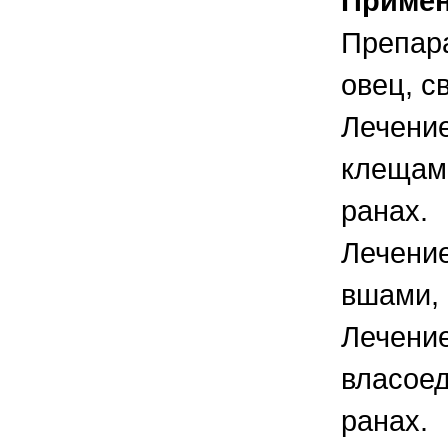
Приме
Препара
овец, с
Лечение
клещами
ранах.
Лечение
вшами, 
Лечение
власоед
ранах.