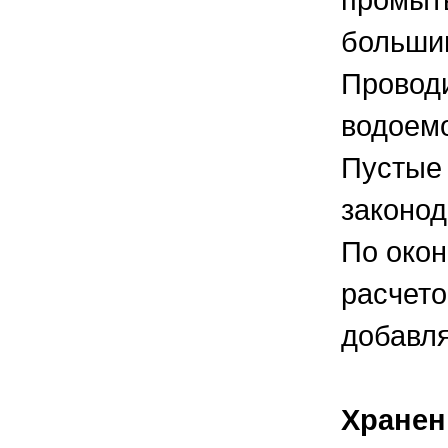
большим
Проводи
водоем
Пустые 
законод
По око
расчето
добавля
Хранен