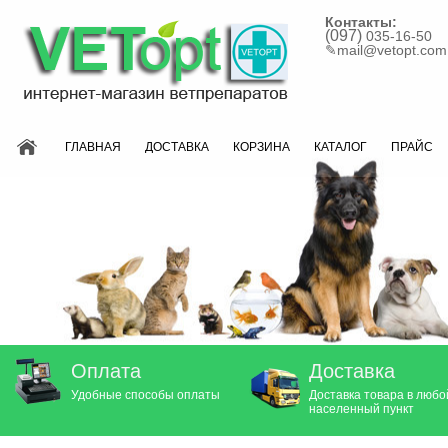
Контакты:
(097)
035-16-50
✎
mail@vetopt.com
ГЛАВНАЯ
ДОСТАВКА
КОРЗИНА
КАТАЛОГ
ПРАЙС
Оплата
Доставка
Удобные способы оплаты
Доставка товара в любо
населенный пункт