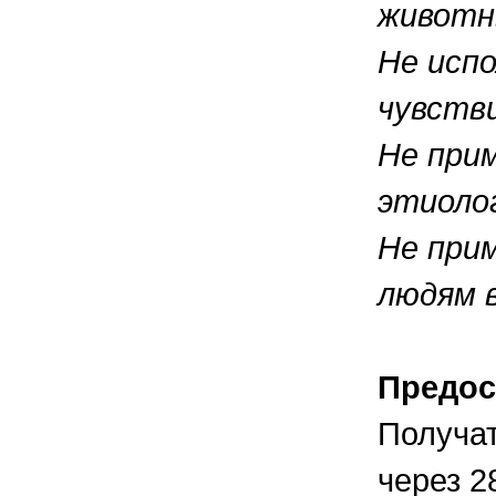
животн
Не исп
чувств
Не при
этиоло
Не при
людям 
Предос
Получат
через 2