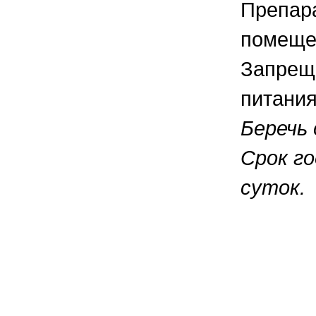
Препара
помещен
Запреща
питания
Беречь
Срок го
суток.