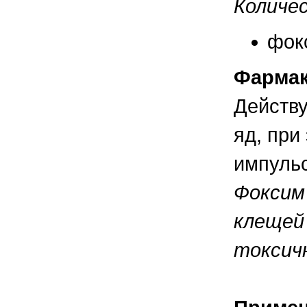
Количе
правильно ухаживать, кормить и
содержать своих животных, но и вовремя
распознать то или иное заболевание
фокс
Фармак
Действу
яд, при
импульс
Фоксим
клещей
токсич