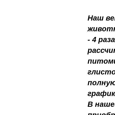
Наш ве
животн
- 4 раз
рассчи
питомц
глисто
полную
график
В наше
приобр