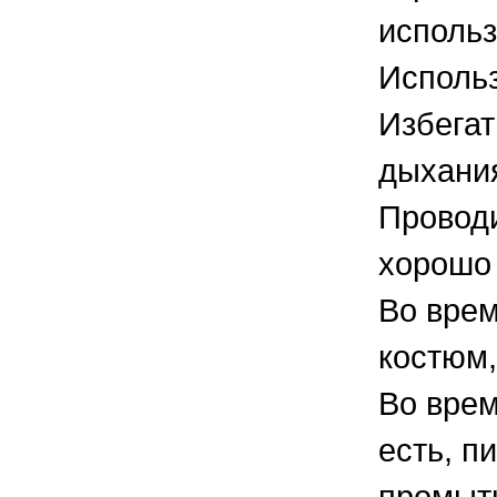
использ
Использ
Избегат
дыхани
Проводи
хорошо
Во врем
костюм,
Во вре
есть, п
промыть