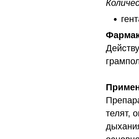
Количе
правильно ухаживать, кормить и
содержать своих животных, но и вовремя
распознать то или иное заболевание
гент
Фармак
Действу
грампол
Приме
Препара
телят, 
дыхания