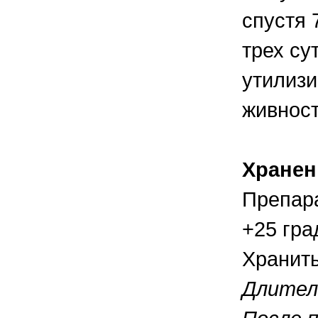
спустя 
трех су
утилизи
живност
Хранен
Препара
+25 гра
Хранить
Длител