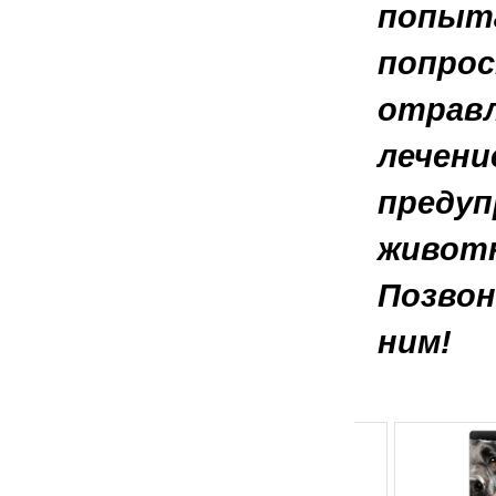
попыта
попрос
отравл
лечени
предуп
животн
Позвон
ним!