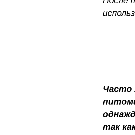
После 
использ
Часто 
питомц
однажд
так ка