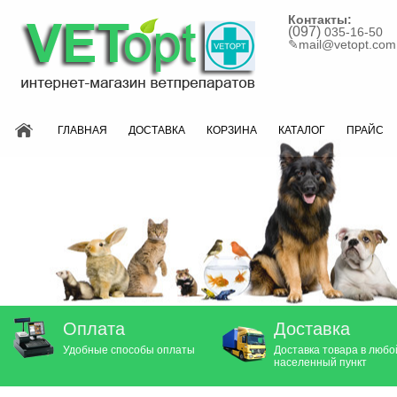
Контакты:
(097)
035-16-50
✎
mail@vetopt.com
ГЛАВНАЯ
ДОСТАВКА
КОРЗИНА
КАТАЛОГ
ПРАЙС
Оплата
Доставка
Удобные способы оплаты
Доставка товара в любо
населенный пункт