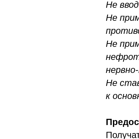
Не вво
Не при
против
Не при
нефрот
нервно
Не ста
к основ
Предос
Получат