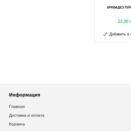
100МЛ
ЙОД ОДНОХЛОРИСТИЙ 2,223КГ
АРКВАДЕЗ ПЛ
грн
503,80
грн
22,00
в избранное
Добавить в избранное
Добавить в 
Информация
Главная
Доставка и оплата
Корзина