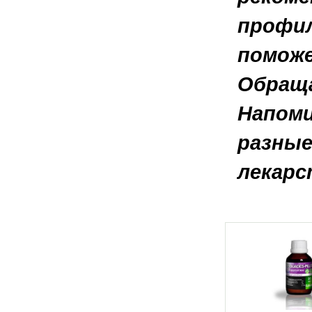
профил
поможе
Обраща
Напоми
разные
лекарс