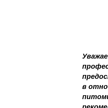
Уважае
профе
предос
в отно
питомц
рекоме