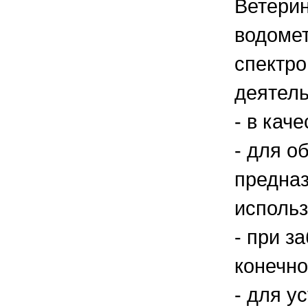
Ветерин
водоме
спектр
деятель
- в кач
- для о
предназ
использ
- при з
конечно
- для у