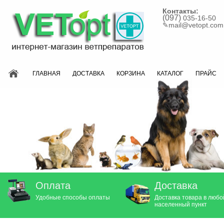
Контакты:
(097)
035-16-50
✎
mail@vetopt.com
ГЛАВНАЯ
ДОСТАВКА
КОРЗИНА
КАТАЛОГ
ПРАЙС
Оплата
Доставка
Удобные способы оплаты
Доставка товара в любо
населенный пункт