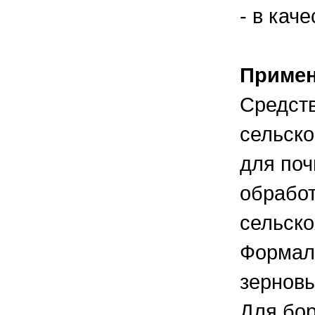
- в кач
Приме
Средст
сельско
для поч
обрабо
сельско
Формали
зерновы
Для бор