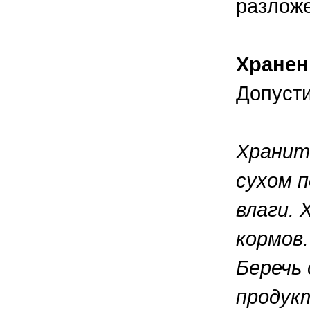
разлож
Хранен
Допусти
Хранит
сухом п
влаги.
кормов.
Беречь
продук