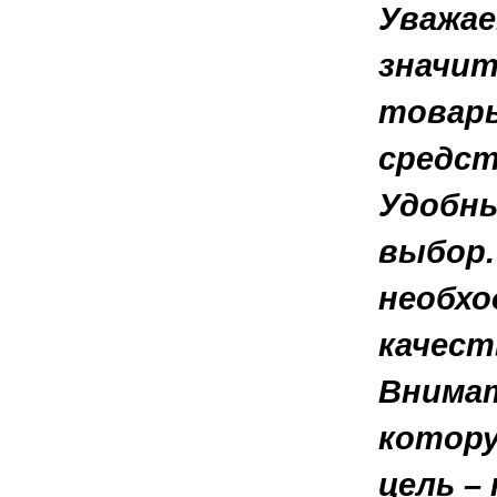
Уважае
значит
товары
средст
Удобны
выбор.
необхо
качест
Внимат
котору
цель –