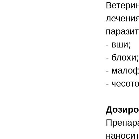
Ветерин
лечения
паразит
- вши;
- блохи;
- малоф
- чесот
Дозиро
Препара
наносит