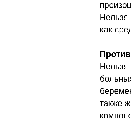
произо
Нельзя 
как сре
Против
Нельзя 
больных
беремен
также 
компон