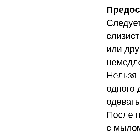
Предос
Следует
слизист
или дру
немедле
Нельзя 
одного 
одевать
После п
с мыло