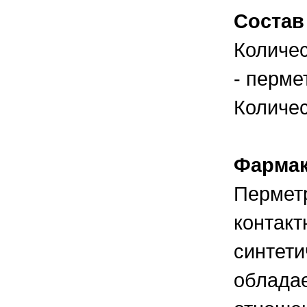
правильно ухаживать, кормить и
содержать своих животных, но и вовремя
Состав
распознать то или иное заболевание
Количес
- перме
Количес
Фармак
Перметр
контакт
синтети
облада