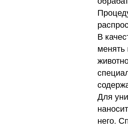
обрабат
Процеду
распрос
В качес
менять 
животно
специал
содерж
Для уни
наносит
него. С