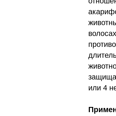
отноше
акарифо
животны
волосах
противо
длитель
животно
защищая
или 4 н
Приме