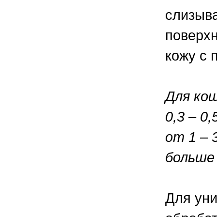
слизыва
поверхн
кожу с
Для ко
0,3 – 0
от 1 – 3
больше 
Для уни