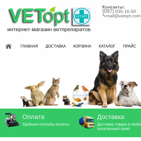
Контакты:
(097)
035-16-50
✎
mail@vetopt.com
ГЛАВНАЯ
ДОСТАВКА
КОРЗИНА
КАТАЛОГ
ПРАЙС
Оплата
Доставка
Удобные способы оплаты
Доставка товара в любо
населенный пункт