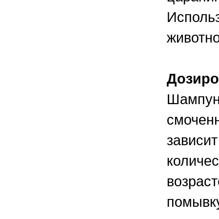
Исполь
животно
Дозиро
Шампун
смоченн
зависит
количес
возраст
помывку