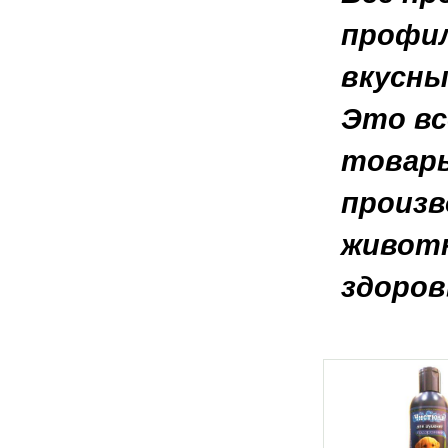
профил
вкусны
Это вс
товары
произв
животн
здоров