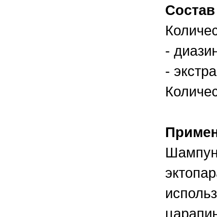
правильно ухаживать, кормить и
Состав
содержать своих животных, но и вовремя
распознать то или иное заболевание
Количес
- диазин
- экстра
Количес
Приме
Шампун
эктопар
использ
царапин