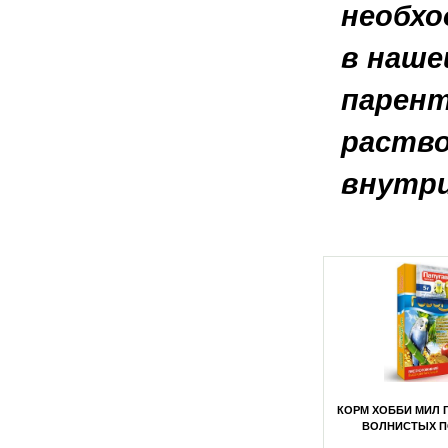
необхо
в наше
парент
раств
внутри
ИЛ ГОВОРУН
КОРМ ХОББИ МИЛ ГОВОРУН ДЛЯ
КОРМ ХОББИ МИЛ 
ДНИХ ПОПУГАЕВ
ВОЛНИСТЫХ ПОПУГАЕВ (ПАКЕТ)
ВОЛНИСТЫХ П
) 600Г
600Г
(УПАКОВКА)