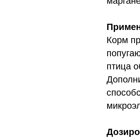
маргане
Приме
Корм пр
попугаю
птица о
Дополни
способ
микроэ
Дозиро