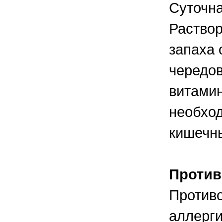
Суточна
Раствор
запаха 
чередов
витамин
необход
кишечн
Против
Противо
аллерги