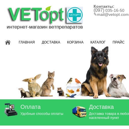
Контакты:
(097)
035-16-50
✎
mail@vetopt.com
ГЛАВНАЯ
ДОСТАВКА
КОРЗИНА
КАТАЛОГ
ПРАЙС
Оплата
Доставка
Удобные способы оплаты
Доставка товара в любо
населенный пункт