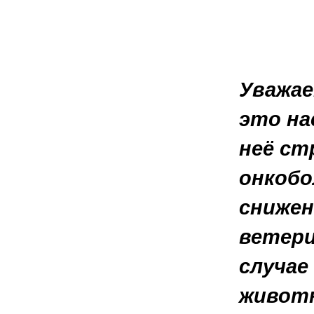
Уважае
это на
неё ст
онкобо
снижен
ветери
случае
животн