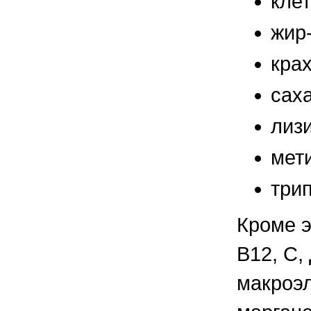
клет
правильно ухаживать, кормить и
содержать своих животных, но и вовремя
жир-
распознать то или иное заболевание
крах
саха
лизи
мети
трип
Кроме э
В12, С,
макроэл