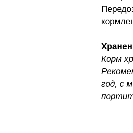
Передоз
кормле
Хранен
Корм хр
Рекоме
год, с 
портит