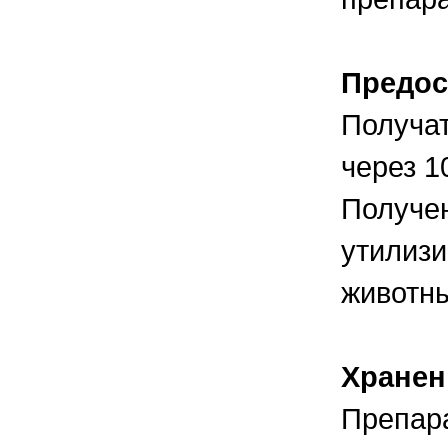
Предос
Получат
через 1
Получен
утилизи
животн
Хранен
Препара