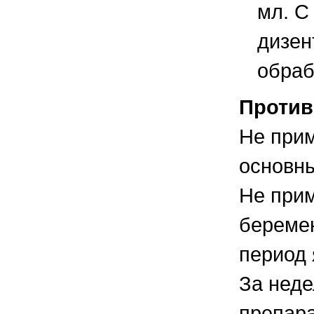
мл. С
дизен
обраб
Против
Не прим
основн
Не прим
береме
период 
За неде
препара