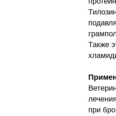
протеин
Тилозин
подавля
грампол
Также э
хламиди
Приме
Ветерин
лечения
при бро