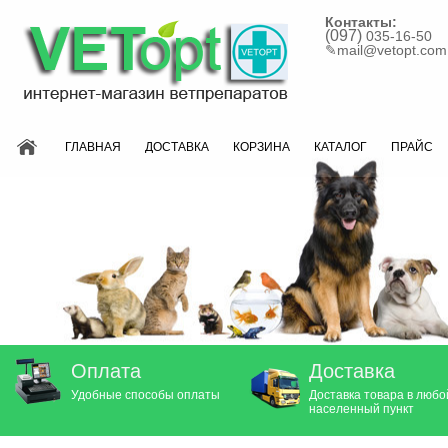
Контакты:
(097)
035-16-50
✎
mail@vetopt.com
ГЛАВНАЯ
ДОСТАВКА
КОРЗИНА
КАТАЛОГ
ПРАЙС
Оплата
Доставка
Удобные способы оплаты
Доставка товара в любо
населенный пункт