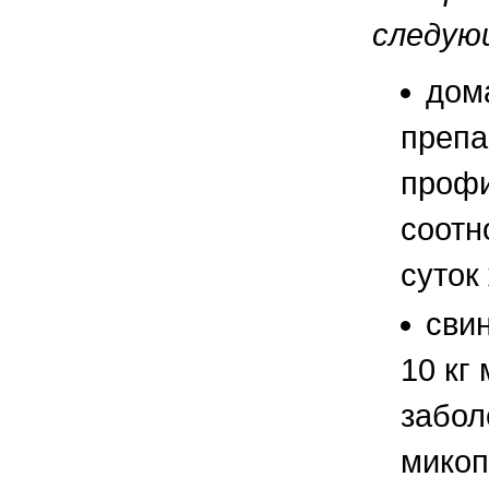
следую
дом
препа
профи
соотн
суток 
свин
10 кг
забол
микоп