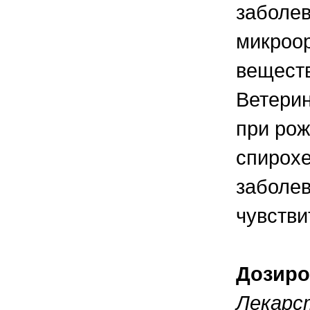
заболев
микроо
вещест
Ветерин
при рож
спирохе
заболев
чувств
Дозиро
Лекарс