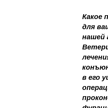
Какое 
для ва
нашей 
Ветери
лечени
конъюн
в его 
операц
прокон
фураци