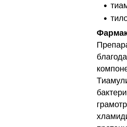
правильно ухаживать, кормить и
тиам
содержать своих животных, но и вовремя
распознать то или иное заболевание
тило
Фармак
Препара
благод
компоне
Тиамули
бактери
грамотр
хламиди