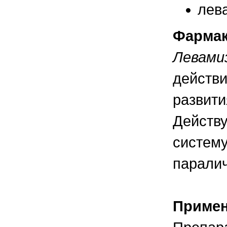
правильно ухаживать, кормить и
лева
содержать своих животных, но и вовремя
распознать то или иное заболевание
Фармак
Левами
действи
развити
Действ
систему
паралич
Приме