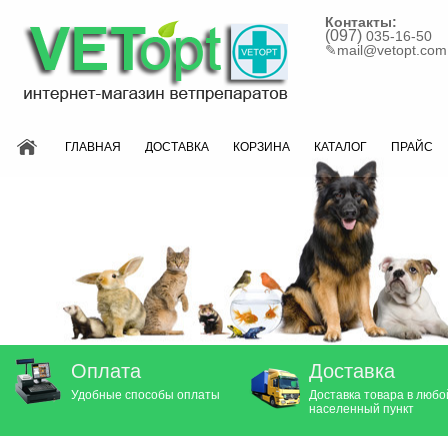
Контакты:
(097)
035-16-50
✎
mail@vetopt.com
ГЛАВНАЯ
ДОСТАВКА
КОРЗИНА
КАТАЛОГ
ПРАЙС
Оплата
Доставка
Удобные способы оплаты
Доставка товара в любо
населенный пункт