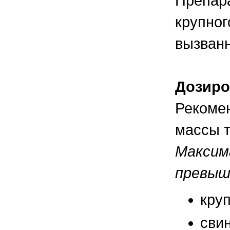
Препара
крупног
вызван
Дозиро
Рекомен
массы т
Максима
превыш
круп
свин