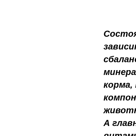
Состоя
зависи
сбалан
минера
корма,
компон
животн
А глав
витами