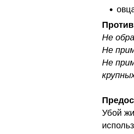
овца
Против
Не обр
Не при
Не при
крупных
Предос
Убой жи
использ