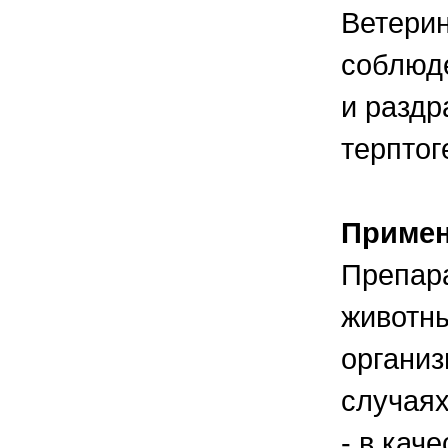
Ветерин
соблюде
и раздр
терптог
Приме
Препара
животн
организ
случаях
- в кач