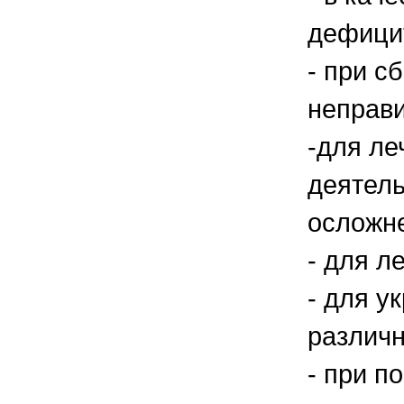
дефицит
- при с
неправи
-для ле
деятель
осложне
- для л
- для у
различ
- при п