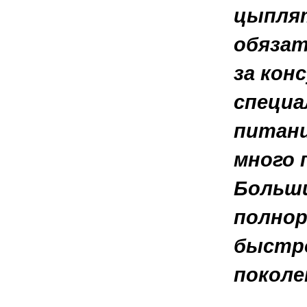
цыплят
обязат
за кон
специа
питани
много 
Больши
полнор
быстро
поколе