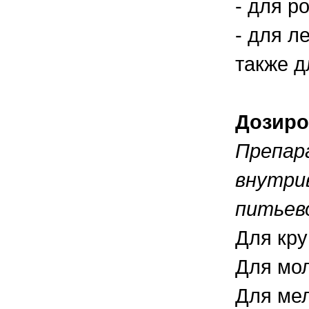
- для р
- для л
также д
Дозиро
Препар
внутри
питьево
Для кру
Для мол
Для мел