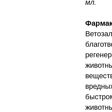
мл.
правильно ухаживать, кормить и
содержать своих животных, но и вовремя
распознать то или иное заболевание
Фармак
Ветозал
благотв
регенер
животны
веществ
вредны
быстром
животн