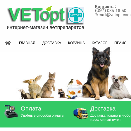
Контакты:
(097)
035-16-50
✎
mail@vetopt.com
ГЛАВНАЯ
ДОСТАВКА
КОРЗИНА
КАТАЛОГ
ПРАЙС
Оплата
Доставка
Удобные способы оплаты
Доставка товара в любо
населенный пункт