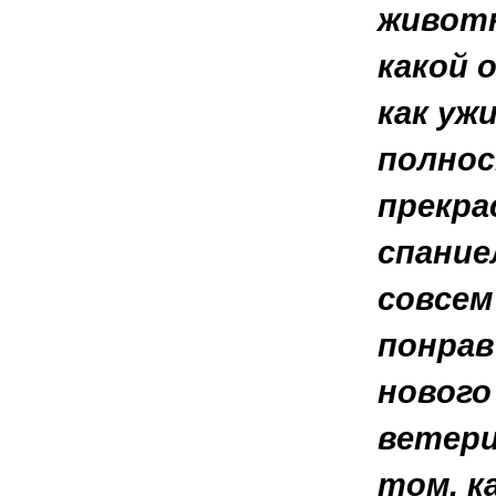
животн
какой 
как уж
полнос
прекра
спание
совсем
понрав
нового
ветери
том, к