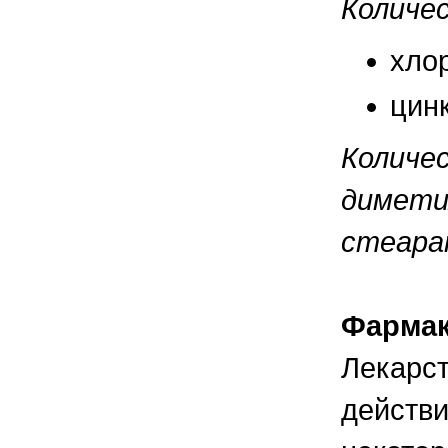
Количе
правильно ухаживать, кормить и
содержать своих животных, но и вовремя
распознать то или иное заболевание
хлор
цинк
Количе
димети
стеарат
Фармак
Лекарст
действи