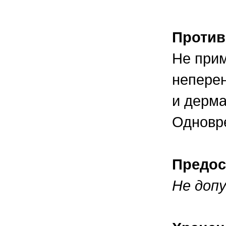
Против
Не прим
неперен
и дерма
Одновре
Предос
Не доп