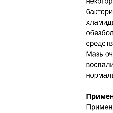
некото
бактер
хламиди
обезбо
средств
Мазь оч
воспали
нормали
Приме
Применя