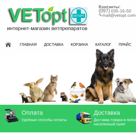
Контакты:
(097)
035-16-50
✎
mail@vetopt.com
ГЛАВНАЯ
ДОСТАВКА
КОРЗИНА
КАТАЛОГ
ПРАЙС
Оплата
Доставка
Удобные способы оплаты
Доставка товара в любо
населенный пункт