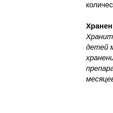
количес
Хранен
Хранит
детей м
хранени
препар
месяцев