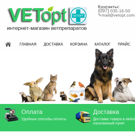
Контакты:
(097)
035-16-50
✎
mail@vetopt.com
ГЛАВНАЯ
ДОСТАВКА
КОРЗИНА
КАТАЛОГ
ПРАЙС
Оплата
Доставка
Удобные способы оплаты
Доставка товара в любо
населенный пункт