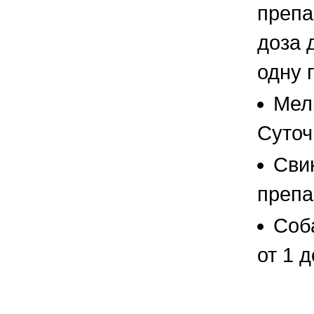
препа
доза 
одну 
Мелк
Суточ
Свин
препа
Соб
от 1 