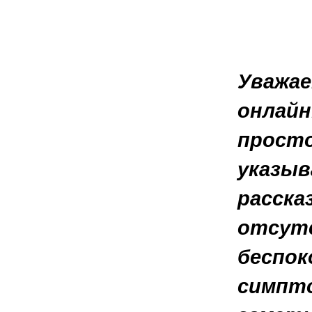
Уважае
онлайн
просто
указыв
расска
отсутс
беспок
симпто