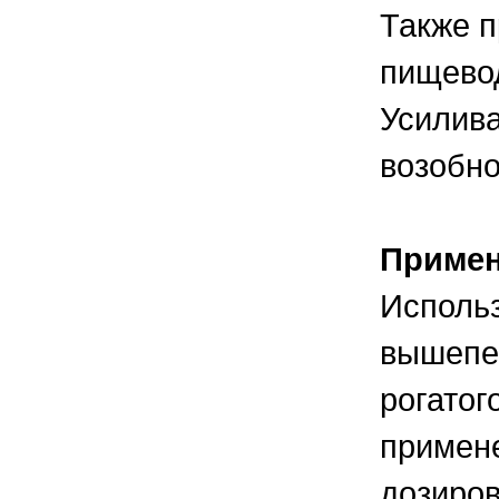
Также п
пищевод
Усилива
возобн
Приме
Использ
вышепер
рогатог
примен
дозиров