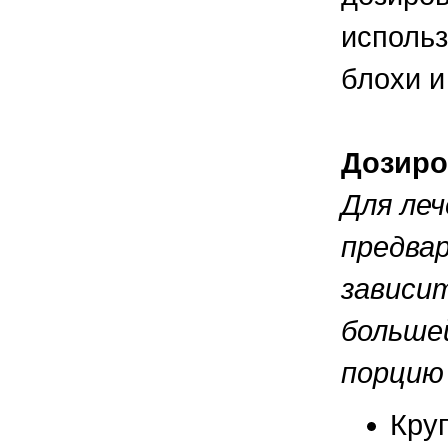
использ
блохи и
Дозиро
Для ле
предва
зависи
больше
порцию
Круп