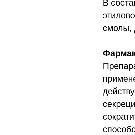
В соста
правильно ухаживать, кормить и
содержать своих животных, но и вовремя
распознать то или иное заболевание
этилово
смолы, 
Фармак
Препара
примене
действу
секреци
сократи
способс