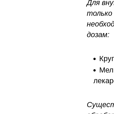
Для вн
только
необхо
дозам:
Кру
Мел
лекар
Сущест