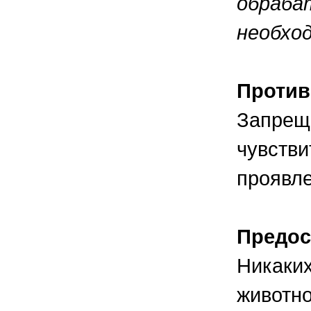
обраба
необход
Против
Запреще
чувстви
проявл
Предос
Никаких
животно