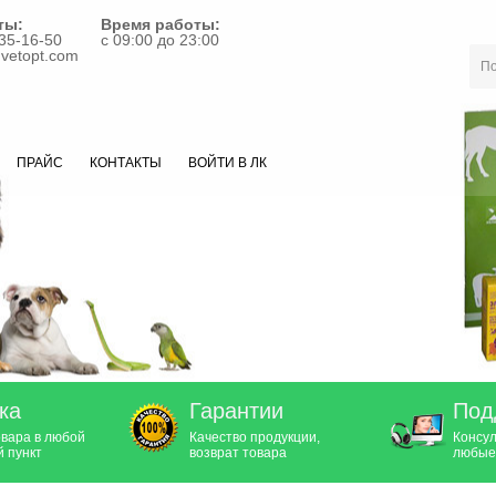
ты:
Время работы:
35-16-50
с 09:00 до 23:00
vetopt.com
ПРАЙС
КОНТАКТЫ
ВОЙТИ В ЛК
ка
Гарантии
Под
овара в любой
Качество продукции,
Консул
 пункт
возврат товара
любые