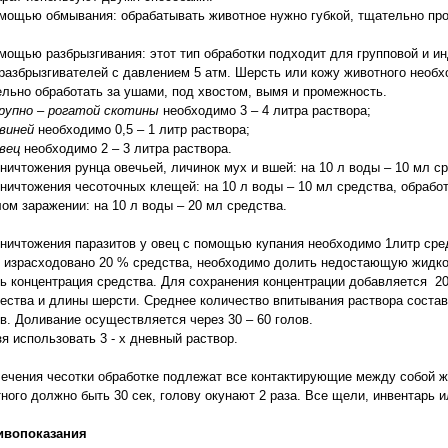
омощью обмывания: обрабатывать животное нужно губкой, тщательно про
омощью разбрызгивания: этот тип обработки подходит для групповой и 
разбрызгивателей с давлением 5 атм. Шерсть или кожу животного необх
льно обработать за ушами, под хвостом, вымя и промежность.
рупно – рогатой скотины
необходимо 3 – 4 литра раствора;
виней
необходимо 0,5 – 1 литр раствора;
вец
необходимо 2 – 3 литра раствора.
ничтожения рунца овечьей, личинок мух и вшей: на 10 л воды – 10 мл с
ничтожения чесоточных клещей: на 10 л воды – 10 мл средства, обрабо
ом заражении: на 10 л воды – 20 мл средства.
ничтожения паразитов у овец с помощью купания необходимо 1литр сред
 израсходовано 20 % средства, необходимо долить недостающую жидкос
ь концентрация средства. Для сохранения концентрации добавляется 20
ества и длины шерсти. Среднее количество впитывания раствора составл
в. Доливание осуществляется через 30 – 60 голов.
я использовать 3 - х дневный раствор.
ечения чесотки обработке подлежат все контактирующие между собой ж
ного должно быть 30 сек, голову окунают 2 раза. Все щели, инвентарь
ивопоказания