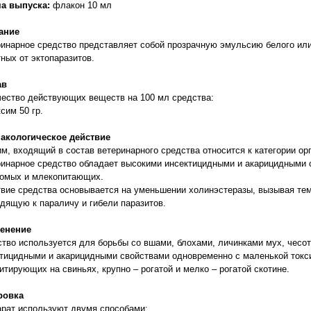
а выпуска:
флакон 10 мл
ание
инарное средство представляет собой прозрачную эмульсию белого или
ных от эктопаразитов.
ав
ество действующих веществ на 100 мл средства:
сим 50 гр.
акологическое действие
м, входящий в состав ветеринарного средства относится к категории о
инарное средство обладает высокими инсектицидными и акарицидными 
комых и млекопитающих.
вие средства основывается на уменьшении холинэстеразы, вызывая те
дящую к параличу и гибели паразитов.
енение
тво используется для борьбы со вшами, блохами, личинками мух, чес
тицидными и акарицидными свойствами одновременно с маленькой ток
итирующих на свиньях, крупно – рогатой и мелко – рогатой скотине.
ровка
рат используют двумя способами: