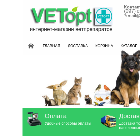
Контак
(097)
0
✎
mail@
ГЛАВНАЯ
ДОСТАВКА
КОРЗИНА
КАТАЛОГ
Оплата
Достав
Удобные способы оплаты
Доставка т
населенный