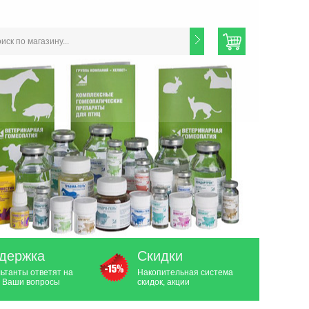
держка
Скидки
ьтанты ответят на
Накопительная система
 Ваши вопросы
скидок, акции