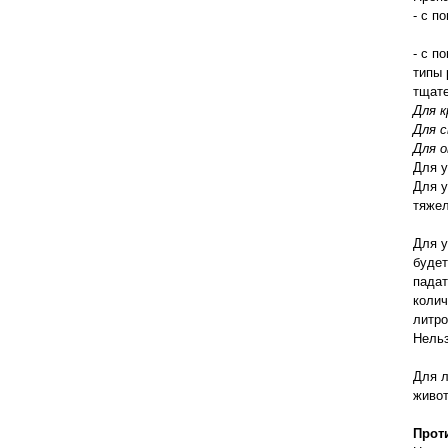
правильно ухаживать, кормить и
- с п
содержать своих животных, но и вовремя
распознать то или иное заболевание
- с п
типы 
тщате
Для к
Для с
Для о
Для у
Для у
тяжел
Для у
будет
падат
колич
литро
Нельз
Для л
живот
Прот