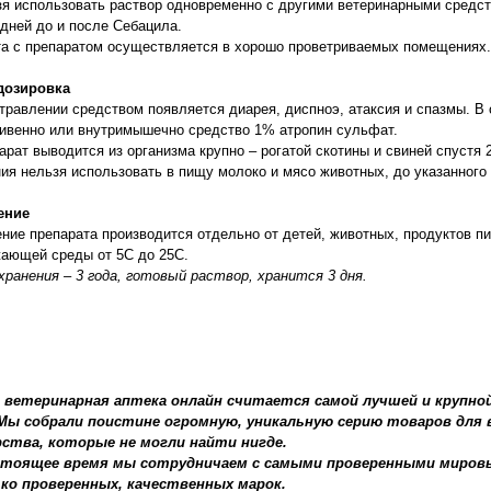
я использовать раствор одновременно с другими ветеринарными средст
 дней до и после Себацила.
а с препаратом осуществляется в хорошо проветриваемых помещениях.
дозировка
травлении средством появляется диарея, диспноэ, атаксия и спазмы. В
ивенно или внутримышечно средство 1% атропин сульфат.
рат выводится из организма крупно – рогатой скотины и свиней спустя 2
ия нельзя использовать в пищу молоко и мясо животных, до указанного 
ение
ние препарата производится отдельно от детей, животных, продуктов п
ающей среды от 5С до 25С.
хранения – 3 года, готовый раствор, хранится 3 дня.
 ветеринарная аптека онлайн считается самой лучшей и крупной
 Мы собрали поистине огромную, уникальную серию товаров для
рства, которые не могли найти нигде.
стоящее время мы сотрудничаем с самыми проверенными миров
ко проверенных, качественных марок.