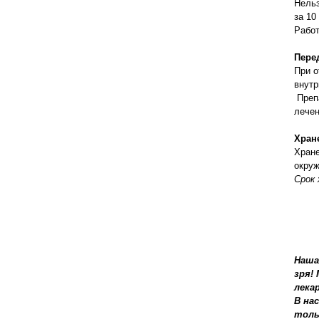
Нельз
за 10
Работ
Пере
При о
внутр
Препа
лечен
Хран
Хране
окруж
Срок 
Наша
зря!
лека
В на
толь