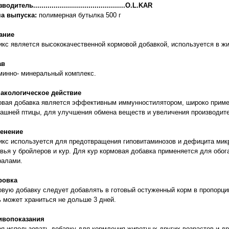
одитель.............................................O.L.KAR
а выпуска:
полимерная бутылка 500 г
ание
кс является высококачественной кормовой добавкой, используется в ж
ав
минно- минеральный комплекс.
акологическое действие
вая добавка является эффективным иммунностилятором, широко примен
ашней птицы, для улучшения обмена веществ и увеличения производите
енение
кс используется для предотвращения гиповитаминозов и дефицита микр
вья у бройлеров и кур. Для кур кормовая добавка применяется для обо
ралами.
ровка
вую добавку следует добавлять в готовый остуженный корм в пропорции
 может храниться не дольше 3 дней.
ивопоказания
я использовать добавку для кормления животных других возрастов и др