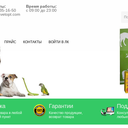
ты:
Время работы:
35-16-50
с 09:00 до 23:00
vetopt.com
ПРАЙС
КОНТАКТЫ
ВОЙТИ В ЛК
ка
Гарантии
Под
овара в любой
Качество продукции,
Консул
 пункт
возврат товара
любые