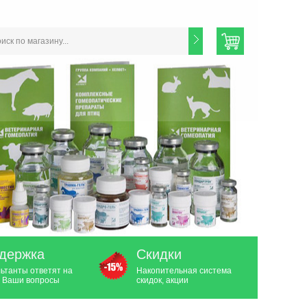
держка
Скидки
ьтанты ответят на
Накопительная система
 Ваши вопросы
скидок, акции