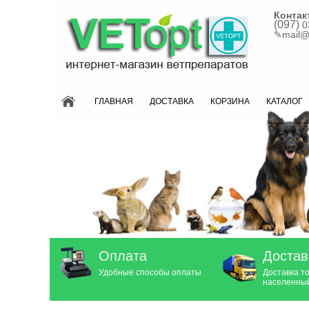
Контак
(097)
0
✎
mail@
ГЛАВНАЯ
ДОСТАВКА
КОРЗИНА
КАТАЛОГ
Оплата
Достав
Удобные способы оплаты
Доставка т
населенный