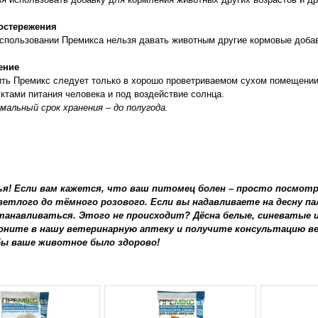
остережения
спользовании Премикса нельзя давать животным другие кормовые добав
ение
ть Премикс следует только в хорошо проветриваемом сухом помещении,
ктами питания человека и под воздействие солнца.
альный срок хранения – до полугода.
ья! Если вам кажется, что ваш питомец болен – просто посмотри
ветлого до тёмного розового. Если вы надавливаете на десну п
танавливаться. Этого не происходит? Дёсна белые, синеватые
оните в нашу ветеринарную аптеку и получите консультацию в
ы ваше животное было здорово!