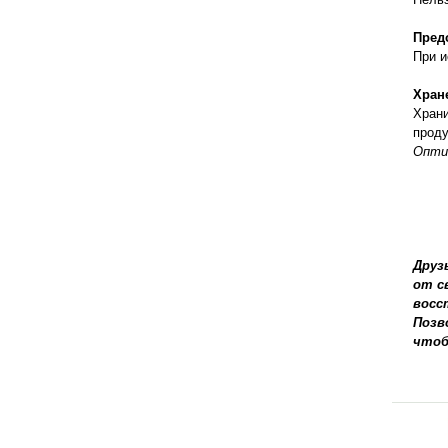
правильно ухаживать, кормить и
содержать своих животных, но и вовремя
Пред
распознать то или иное заболевание
При и
Хран
Храни
проду
Оптим
Друз
от с
восс
Позв
чтоб