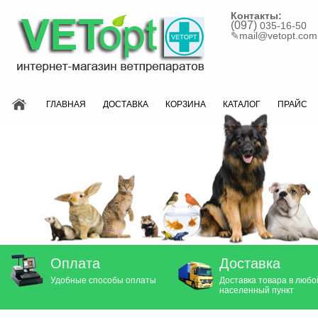
Контакты:
(097)
035-16-50
✎
mail@vetopt.com
ГЛАВНАЯ
ДОСТАВКА
КОРЗИНА
КАТАЛОГ
ПРАЙС
Оплата
Доставка
Удобные способы оплаты
Доставка товара в любо
населенный пункт