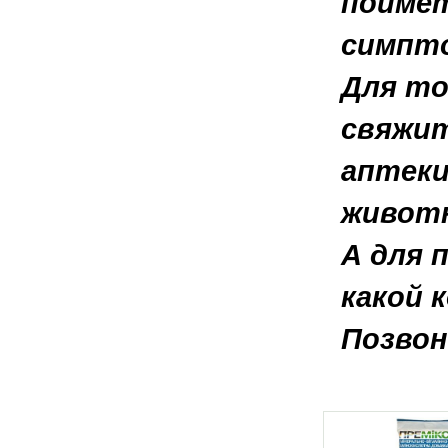
поймёт
симпто
Для то
свяжит
аптеки
животн
А для 
какой 
Позвон