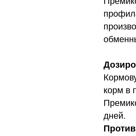
Премикс
профила
произво
обменны
Дозиро
Кормову
корм в 
Премикс
дней.
Против