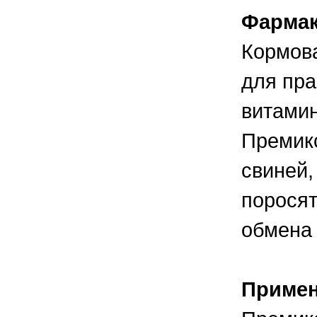
правильно ухаживать, кормить и
содержать своих животных, но и вовремя
Фармак
распознать то или иное заболевание
Кормова
для пра
витами
Премикс
свиней,
поросят
обмена 
Приме