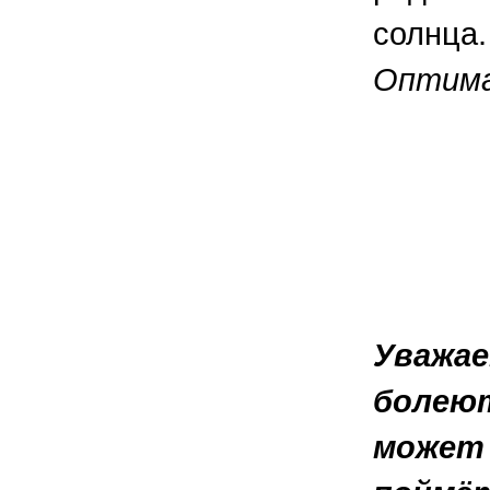
солнца.
Оптимал
Уважае
болеют
может 