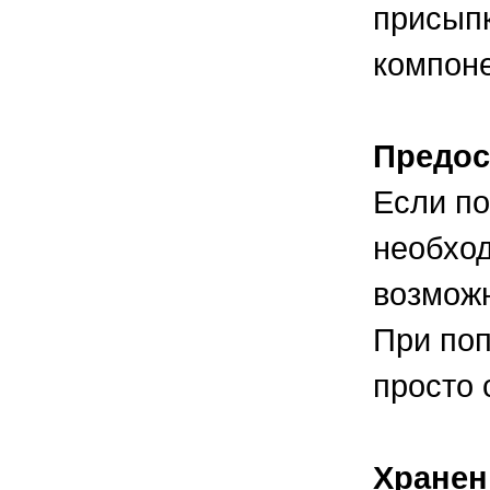
присыпк
компоне
Предос
Если по
необход
возможн
При поп
просто 
Хранен