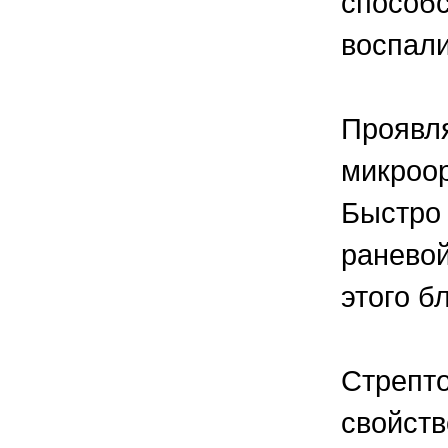
способс
воспали
Проявля
микроор
Быстро 
раневой
этого б
Стрепто
свойств