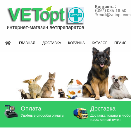
Контакты:
(097)
035-16-50
✎
mail@vetopt.com
ГЛАВНАЯ
ДОСТАВКА
КОРЗИНА
КАТАЛОГ
ПРАЙС
Оплата
Доставка
Удобные способы оплаты
Доставка товара в любо
населенный пункт