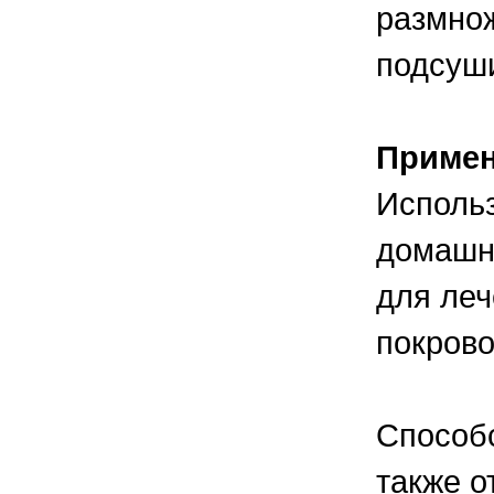
размнож
подсуш
Приме
Использ
домашни
для леч
покрово
Способс
также о