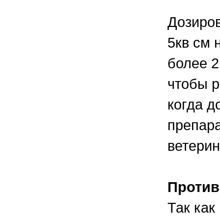
Дозиров
5кв см 
более 2
чтобы р
когда д
препара
ветерин
Против
Так как