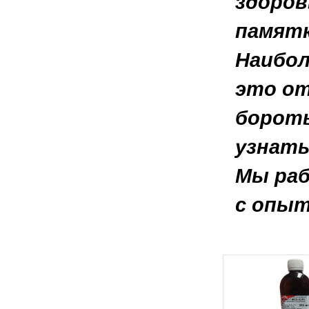
здоров
памятк
Наибол
это от
бороть
узнать
Мы раб
с опыт