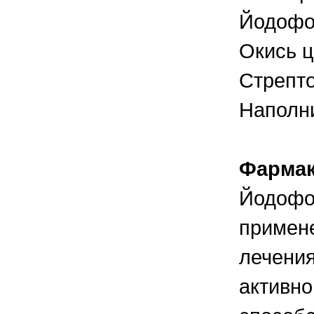
правильно ухаживать, кормить и
содержать своих животных, но и вовремя
Йодофо
распознать то или иное заболевание
Окись ц
Стрепто
Наполни
Фармак
Йодофо
примене
лечения
активно