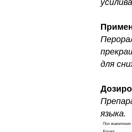
усилив
Приме
Перорал
прекра
для сни
Дозиро
Препар
языка.
Пол животного
Кошка