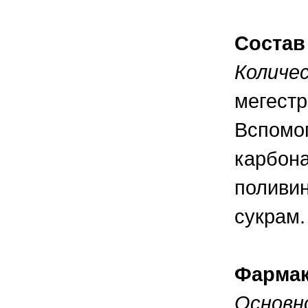
правильно ухаживать, кормить и
содержать своих животных, но и вовремя
распознать то или иное заболевание
Состав
Количе
мегестр
Вспомог
карбона
поливин
сукрам.
Фармак
Основн