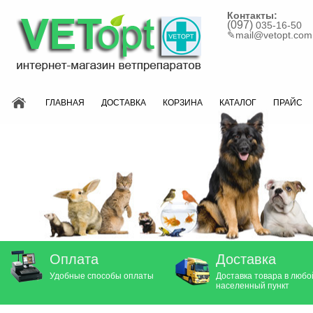
Контакты:
(097)
035-16-50
✎
mail@vetopt.com
ГЛАВНАЯ
ДОСТАВКА
КОРЗИНА
КАТАЛОГ
ПРАЙС
Оплата
Доставка
Удобные способы оплаты
Доставка товара в любо
населенный пункт