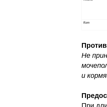
Кот
Против
Не при
мочепо
и корм
Предос
При дли