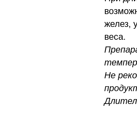
возможн
желез, 
веса.
Препар
темпер
Не рек
продук
Длител