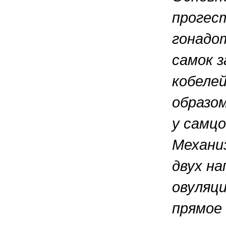
прогес
гонадот
самок з
кобеле
образом
у самц
Механи
двух на
овуляци
прямое