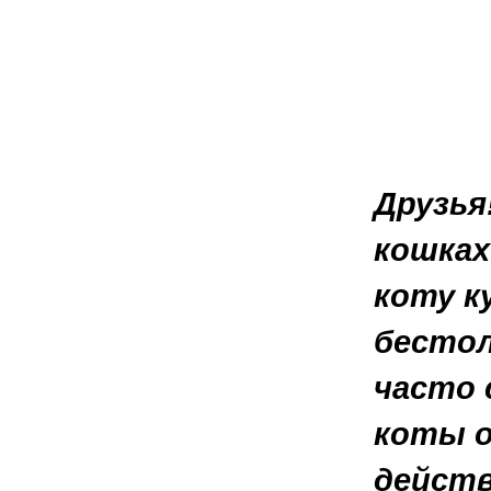
Друзья
кошках
коту к
бестол
часто 
коты о
действ