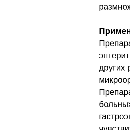
размно
Приме
Препара
энтерит
других
микроор
Препара
больных
гастроэ
чувств