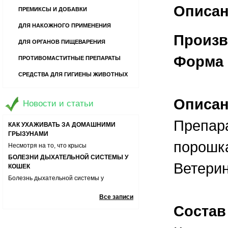
Описан
ПРЕМИКСЫ И ДОБАВКИ
ДЛЯ НАКОЖНОГО ПРИМЕНЕНИЯ
Производи
ДЛЯ ОРГАНОВ ПИЩЕВАРЕНИЯ
Форма 
ПРОТИВОМАСТИТНЫЕ ПРЕПАРАТЫ
13 ВОПРОСОВ О ДОМАШНИХ
ПИТОМЦАХ
СРЕДСТВА ДЛЯ ГИГИЕНЫ ЖИВОТНЫХ
Хотите завести кошечку или собаку? А
может быть вы уже являетесь владельцем
РЕБЕНОК БОИТСЯ ЖИВОТНЫХ.
игривого и царапучего котенка или
Описа
ПОЧЕМУ? И КАК ЕМУ ПОМОЧЬ?
Новости и статьи
забавного щенка-хулигана? Давайте
Если у малыша появились признаки
узнаем ответы на часто задаваемые
Препара
боязни животных необходимо помочь ему
КАК УХАЖИВАТЬ ЗА ДОМАШНИМИ
вопросы о содержании, кормлении и уходе
справиться со своими эмоциями
ГРЫЗУНАМИ
за домашними любимцами.
порошк
Несмотря на то, что крысы
неприхотливые животные и им не важны
БОЛЕЗНИ ДЫХАТЕЛЬНОЙ СИСТЕМЫ У
Ветерин
условия содержания, тем не менее
КОШЕК
определенных правил ухода за ними
Болезнь дыхательной системы у
стоит придерживаться
животных может приводить к остановке
РАСПРОСТРАНЕННЫЕ ЗАБОЛЕВАНИЯ У
дыхания питомца, поэтому важно знать
Все записи
КОРОВ
симптомы и способы лечения
Состав
Для любого фермера важно здоровье его
поголовья. Он должен не только