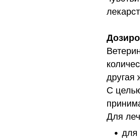
лекарст
Дозиро
Ветери
количес
другая 
С целью
принима
Для леч
для 