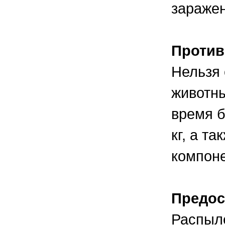
зараже
Против
Нельзя
животны
время б
кг, а т
компоне
Предос
Распыл