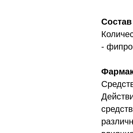
правильно ухаживать, кормить и
содержать своих животных, но и вовремя
распознать то или иное заболевание
Состав
Количес
- фипро
Фармак
Средств
Действи
средств
различн