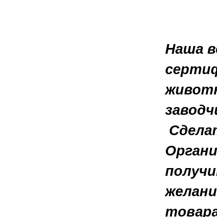
Наша в
сертиф
животн
заводч
Сделат
Органи
получи
желани
товара