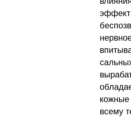
влияния
эффекти
беспозв
нервное
впитыва
сальных
вырабат
обладае
кожные 
всему т