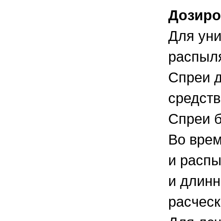
Дозиро
Для уни
распыля
Спреи д
средств
Спреи б
Во врем
и распы
и длинн
расчес