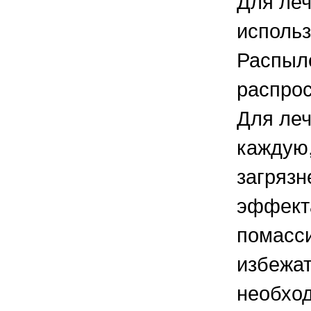
Для леч
использ
Распыле
распрос
Для леч
каждую,
загрязн
эффекта
помасси
избежат
необход