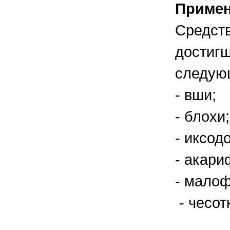
Приме
Средств
достигш
следующ
- вши;
- блохи;
- иксод
- акар
- малоф
- чесот