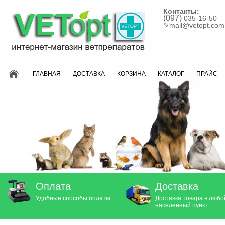
Контакты:
(097)
035-16-50
✎
mail@vetopt.com
ГЛАВНАЯ
ДОСТАВКА
КОРЗИНА
КАТАЛОГ
ПРАЙС
Оплата
Доставка
Удобные способы оплаты
Доставка товара в любо
населенный пункт