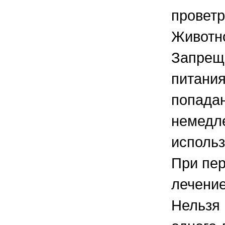
проветр
Животн
Запреща
питания
попадан
немедле
использ
При пер
лечение
Нельзя 