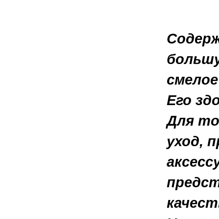
Содерж
большу
смелое
Его зд
Для то
уход, 
аксесс
предст
качес