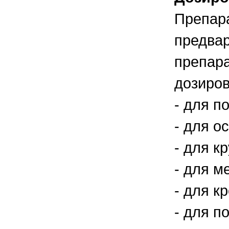
Препара
предвар
препар
дозиров
- для п
- для о
- для к
- для м
- для к
- для п