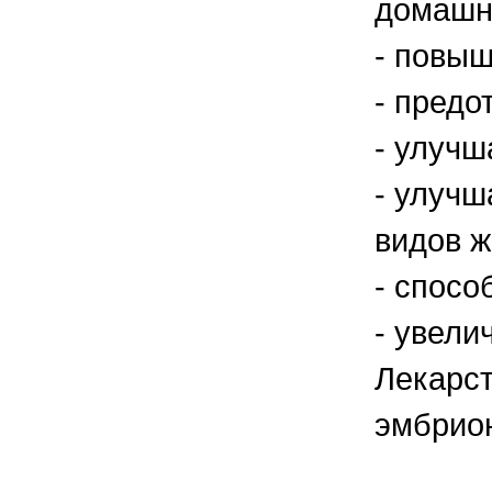
домашн
- повыш
- предо
- улучш
- улучш
видов ж
- спосо
- увели
Лекарст
эмбрион