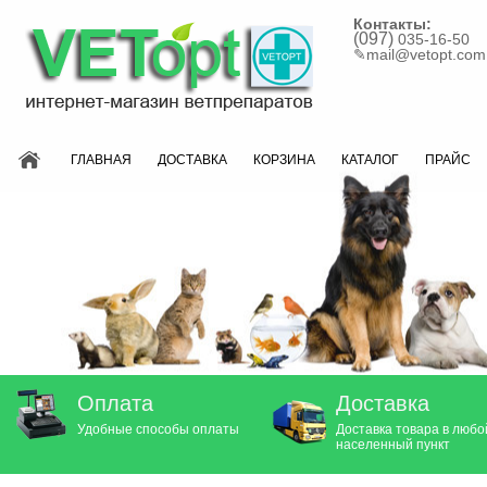
Контакты:
(097)
035-16-50
✎
mail@vetopt.com
ГЛАВНАЯ
ДОСТАВКА
КОРЗИНА
КАТАЛОГ
ПРАЙС
Оплата
Доставка
Удобные способы оплаты
Доставка товара в любо
населенный пункт