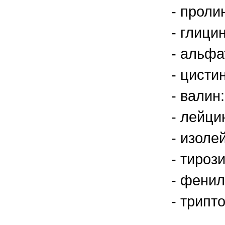
- пролин
- глицин
- альфа
- цистин
- валин:
- лейцин
- изоле
- тирози
- фенил
- трипт