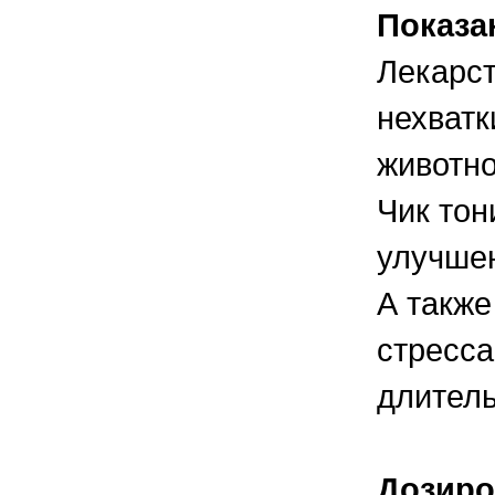
Показа
Лекарст
нехватк
животно
Чик тон
улучшен
А также
стресса
длитель
Дозиро