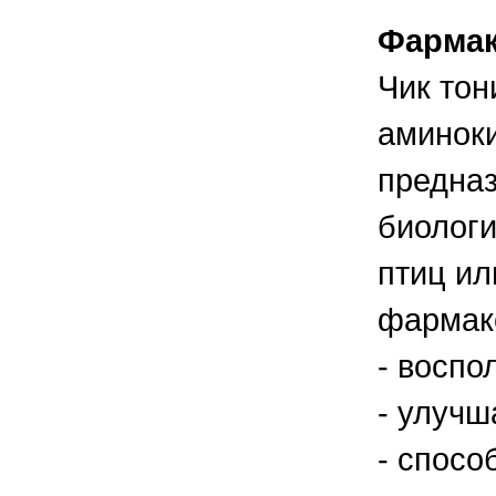
Фармак
Чик тон
аминоки
предна
биологи
птиц ил
фармак
- воспо
- улучш
- спосо