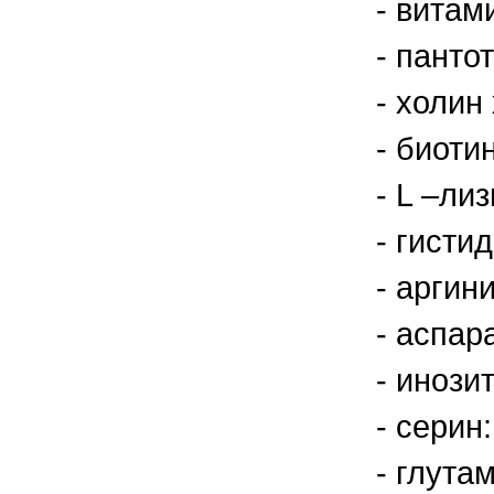
- витами
правильно ухаживать, кормить и
содержать своих животных, но и вовремя
распознать то или иное заболевание
- панто
- холин 
- биотин
- L –лиз
- гистид
- аргини
- аспар
- инозит
- серин:
- глута