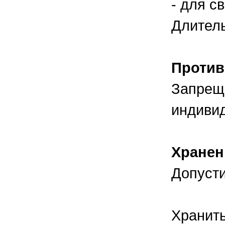
- для с
Длитель
Против
Запрещ
индиви
Хранен
Допусти
Хранить