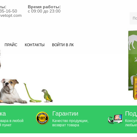
ты:
Время работы:
35-16-50
с 09:00 до 23:00
vetopt.com
ПРАЙС
КОНТАКТЫ
ВОЙТИ В ЛК
ка
Гарантии
Под
овара в любой
Качество продукции,
Консул
 пункт
возврат товара
любые