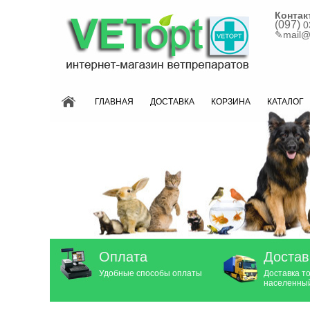
Контак
(097)
0
✎
mail@
ГЛАВНАЯ
ДОСТАВКА
КОРЗИНА
КАТАЛОГ
Оплата
Достав
Удобные способы оплаты
Доставка т
населенный