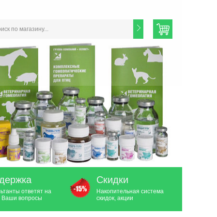
держка
Скидки
ьтанты ответят на
Накопительная система
 Ваши вопросы
скидок, акции