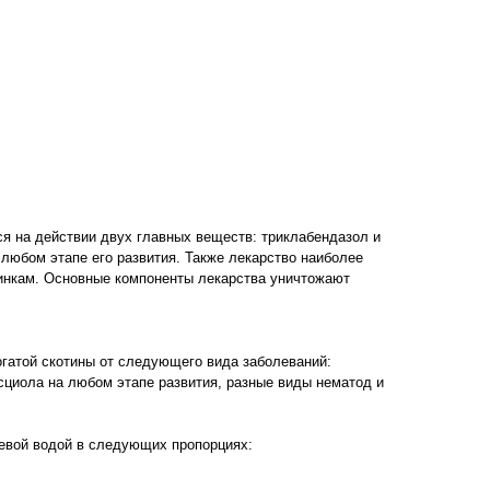
лекарства:
50мг;
я на действии двух главных веществ: триклабендазол и
любом этапе его развития. Также лекарство наиболее
инкам. Основные компоненты лекарства уничтожают
дочно - кишечном тракте.
огатой скотины от следующего вида заболеваний:
сциола на любом этапе развития, разные виды нематод и
од.
евой водой в следующих пропорциях: