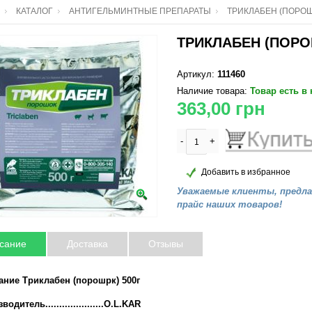
КАТАЛОГ
АНТИГЕЛЬМИНТНЫЕ ПРЕПАРАТЫ
ТРИКЛАБЕН (ПОРОШ
ТРИКЛАБЕН (ПОРО
Артикул:
111460
Наличие товара:
Товар есть в
363,00
грн
-
+
Добавить в избранное
Уважаемые клиенты, предл
прайс наших товаров!
сание
Доставка
Отзывы
ание Триклабен (порошрк) 500г
одитель.....................O.L.KAR