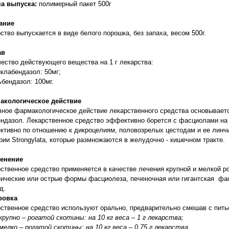
а выпуска:
полимерный пакет 500г
ание
ство выпускается в виде белого порошка, без запаха, весом 500г.
ав
личество действующего вещества на 1 г 
-- триклабендазол: 
льбендазол: 100мг.
акологическое действие
ное фармакологическое действие лекарственного средства основываетс
ндазол. Лекарственное средство эффективно борется с фасциолами на 
тивно по отношению к дикроцелиям, половозрелых цестодам и ее линч
терии Strongylata, которые размножаются в желу
енение
ственное средство применяется в качестве лечения крупной и мелкой р
нические или острые формы фасциолеза, печеночная или гигантская фа
цест
ровка
ственное средство используют орально, предварительно смешав с пить
 крупно – рогатой скотины: на 10 кг веса – 1 г лекарства;
 мелко – рогатой скотины: на 10 кг веса – 0,75 г лекарства.