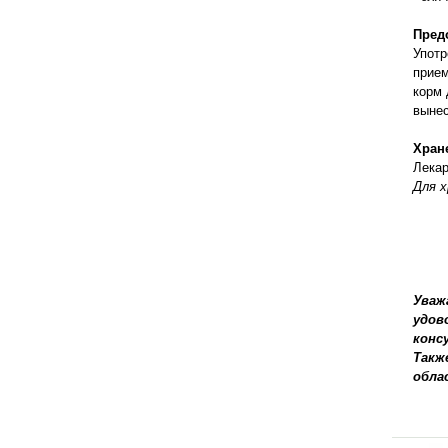
правильно ухаживать, кормить и
содержать своих животных, но и вовремя
Пред
распознать то или иное заболевание
Употр
прием
корм 
вынес
Хран
Лекар
Для х
Уваж
удов
конс
Такж
обла