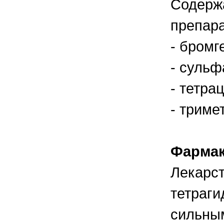
Содержа
правильно ухаживать, кормить и
содержать своих животных, но и вовремя
распознать то или иное заболевание
препара
- бромг
- сульф
- тетра
- триме
Фармак
Лекарст
тетраги
сильны