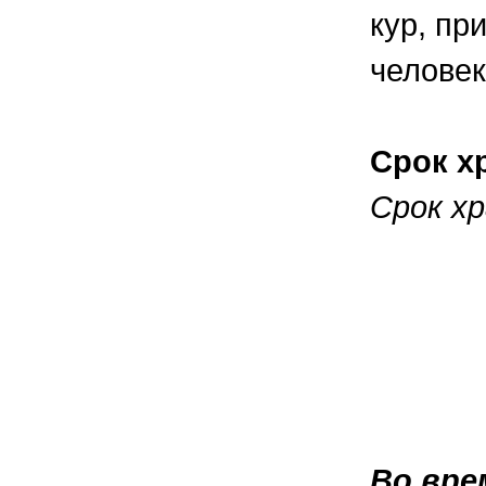
кур, пр
человек
Срок х
Срок хр
Во вре