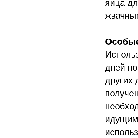
яйца дл
жвачны
Особые
Использ
дней по
других 
получен
необход
идущим
использ