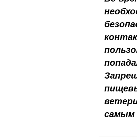
необхо
безопа
контак
пользо
попада
Запрещ
пищевы
ветери
самым 