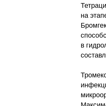
Тетраци
на этап
Бромгек
способс
в гидро
состав
Тромекс
инфекци
микроор
Максим