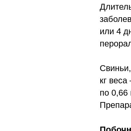
Длитель
заболев
или 4 д
перорал
Свиньи,
кг веса
по 0,66
Препара
Побочн