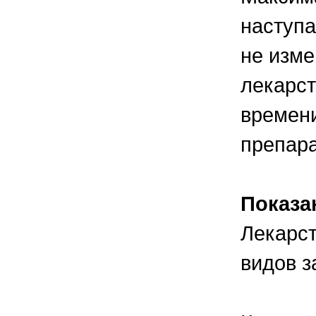
наступа
не изме
лекарст
времен
препара
Показа
Лекарс
видов з