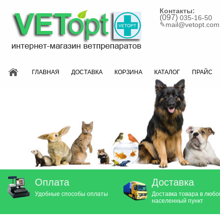
Контакты:
(097)
035-16-50
✎
mail@vetopt.com
ГЛАВНАЯ
ДОСТАВКА
КОРЗИНА
КАТАЛОГ
ПРАЙС
Оплата
Доставка
Удобные способы оплаты
Доставка товара в любо
населенный пункт