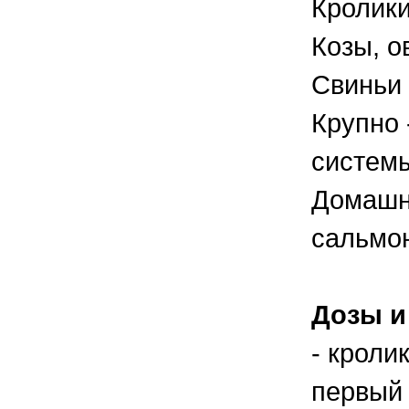
Кролики
Козы, о
Свиньи 
Крупно 
системы
Домашн
сальмон
Дозы и
- кроли
первый 