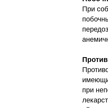
При соб
побочны
передоз
анемичн
Против
Противо
имеющих
при неп
лекарст