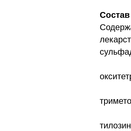
распознать то или иное заболевание
Состав
Содерж
лекарст
сульфад
окситет
тримето
тилозин 