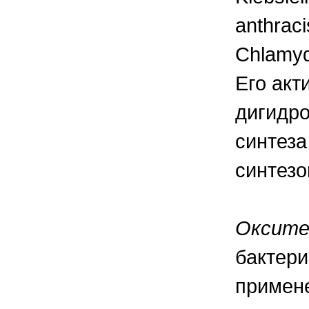
anthraci
Chlamydi
Его акт
дигидр
синтеза
синтезо
Оксите
бактери
примене