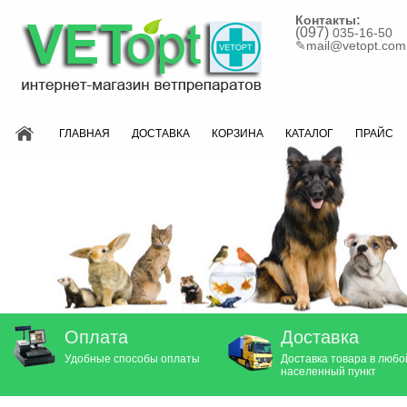
Контакты:
(097)
035-16-50
✎
mail@vetopt.com
ГЛАВНАЯ
ДОСТАВКА
КОРЗИНА
КАТАЛОГ
ПРАЙС
Оплата
Доставка
Удобные способы оплаты
Доставка товара в любо
населенный пункт