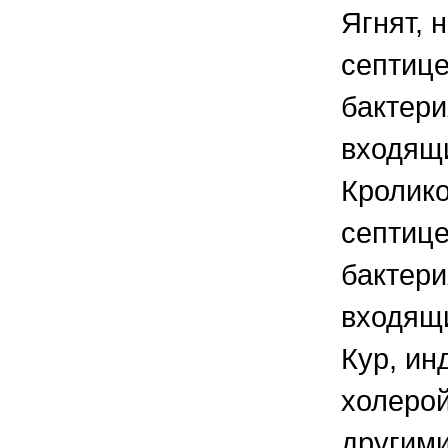
Ягнят, 
септице
бактер
входящи
Кролико
септиц
бактер
входящи
Кур, ин
холерой
другими