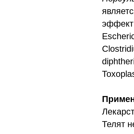
являетс
эффект
Escheric
Clostrid
diphther
Toxopla
Приме
Лекарст
Телят н