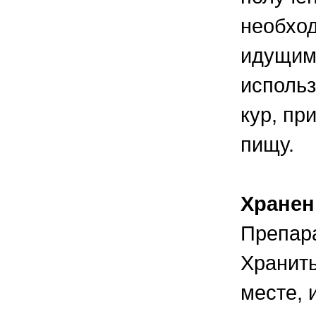
необход
идущим
использ
кур, пр
пищу.
Хранен
Препара
Хранить
месте, 