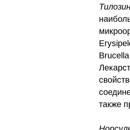
Тилози
наибол
микроор
Erysipel
Brucella
Лекарст
свойств
соедине
также п
Норсул