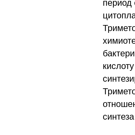
период 
цитопла
Тримето
химиоте
бактер
кислоту
синтези
Тримет
отношен
синтеза