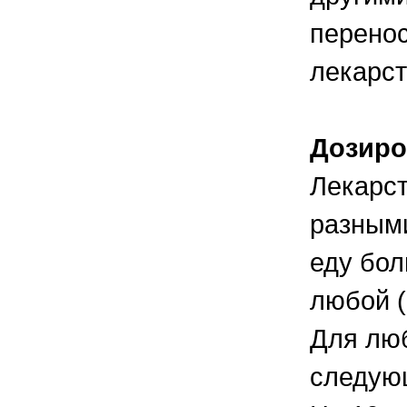
перено
лекарст
Дозиро
Лекарст
разными
еду бо
любой (
Для лю
следую