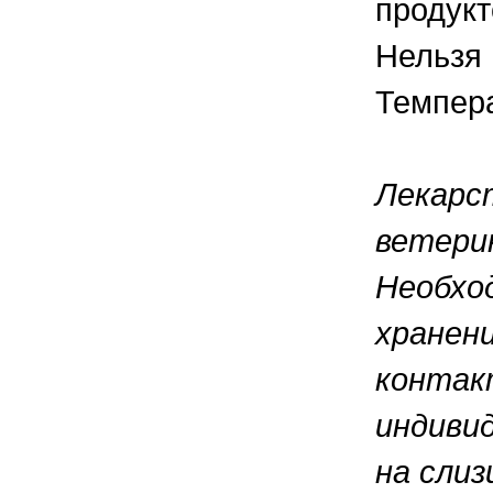
продукт
Нельзя 
Темпера
Лекарс
ветерин
Необход
хранени
контак
индиви
на сли