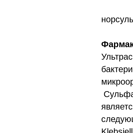
норсуль
Фармак
Ультрас
бактери
микроор
Сульфа
являет
следующ
Klebsiel