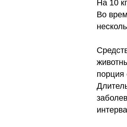
На 10 кг
Во врем
несколь
Средств
животны
порция 
Длитель
заболев
интерва