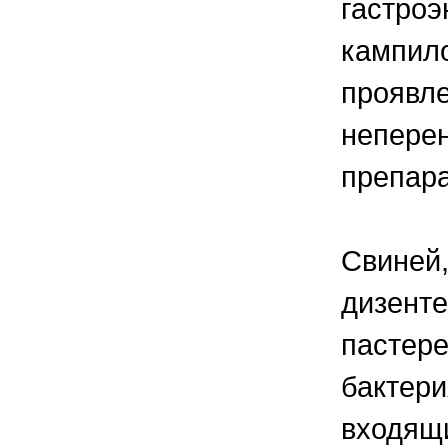
гастроэ
кампило
проявле
непере
препара
Свиней,
дизенте
пастере
бактер
входящи