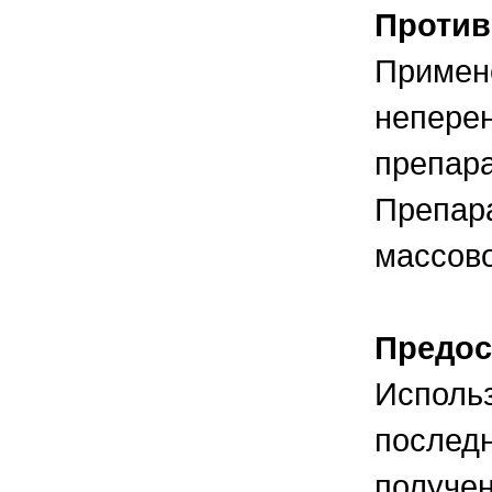
Против
Примене
непере
препара
Препара
массово
Предос
Использ
последн
получен