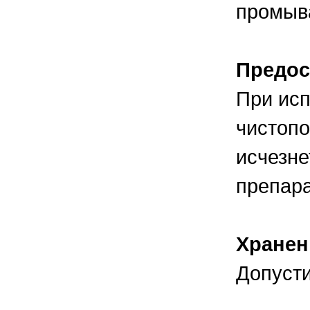
промыв
Предос
При исп
чистопо
исчезне
препара
Хранен
Допусти