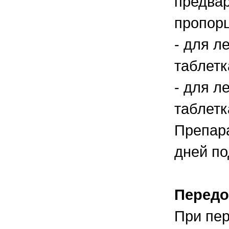
предва
пропорц
- для л
таблетк
- для л
таблетк
Препара
дней п
Передо
При пер