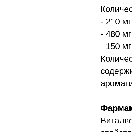
правильно ухаживать, кормить и
содержать своих животных, но и вовремя
Количес
распознать то или иное заболевание
- 210 м
- 480 м
- 150 м
Количес
содержи
аромат
Фармак
Виталве