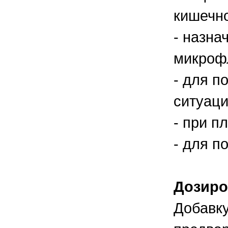
кишечно
- назна
микроф
- для п
ситуаци
- при п
- для п
Дозиро
Добавку