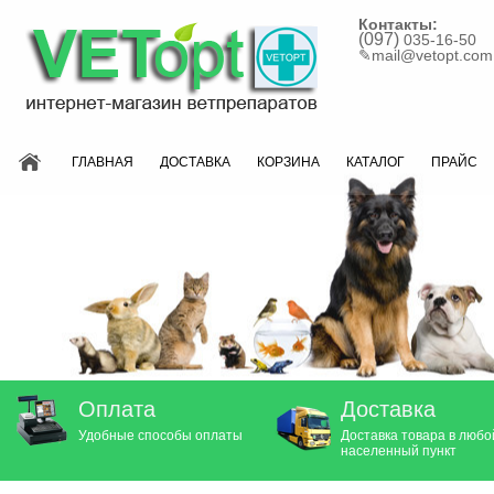
Контакты:
(097)
035-16-50
✎
mail@vetopt.com
ГЛАВНАЯ
ДОСТАВКА
КОРЗИНА
КАТАЛОГ
ПРАЙС
Оплата
Доставка
Удобные способы оплаты
Доставка товара в любо
населенный пункт