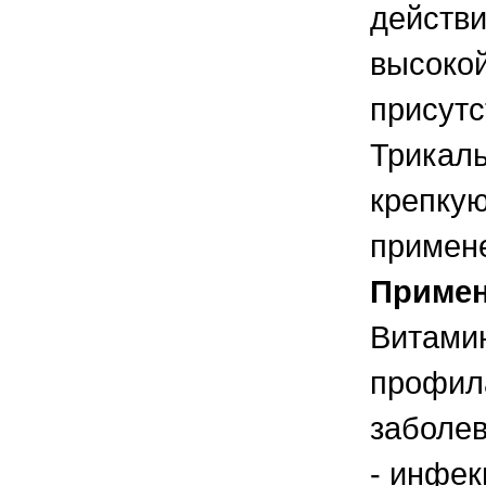
действи
высокой
присутс
Трикаль
крепкую
примен
Приме
Витамин
профила
заболев
- инфек