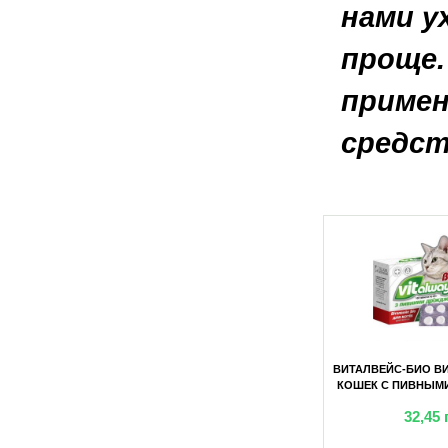
нами у
проще.
примен
средст
ВИТАМИНЫ ДЛЯ
ВИТАЛВЕЙС-БИО ВИТАМИНЫ ДЛЯ
ВИТАЛВЕЙС-БИО В
НОЙ ПЫЛЬЦОЙ
КОШЕК С ЛАМИНАРИЕЙ (БЛИСТЕР)
КОШЕК С ПИВНЫМ
) №100
№100
(БЛИСТЕР)
грн
41,80
грн
32,45