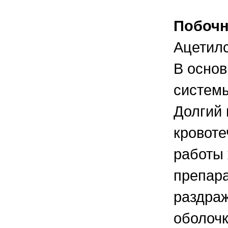
Побочн
Ацетилс
В основ
системы
Долгий 
кровоте
работы 
препара
раздраж
оболочк