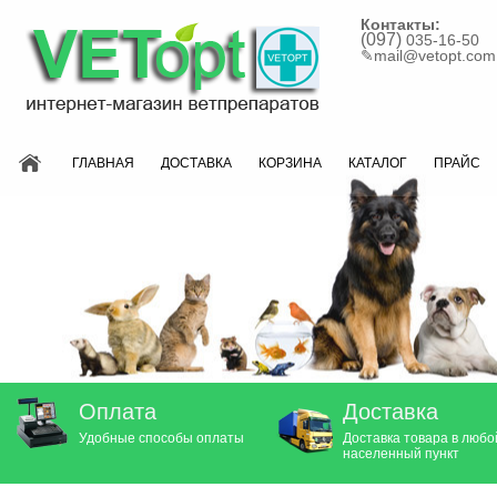
Контакты:
(097)
035-16-50
✎
mail@vetopt.com
ГЛАВНАЯ
ДОСТАВКА
КОРЗИНА
КАТАЛОГ
ПРАЙС
Оплата
Доставка
Удобные способы оплаты
Доставка товара в любо
населенный пункт