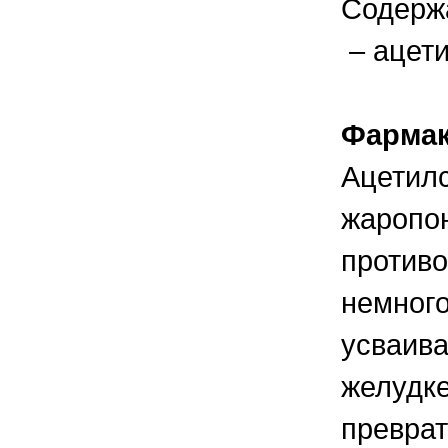
Содерж
правильно ухаживать, кормить и
содержать своих животных, но и вовремя
распознать то или иное заболевание
– ацети
Фармак
Ацетилс
жаропо
противо
немного
усваива
желудке
преврат