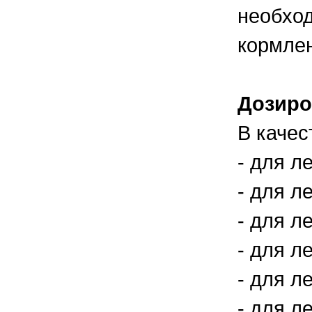
необход
кормлен
Дозиро
В качес
- для л
- для л
- для л
- для ле
- для ле
- для ле