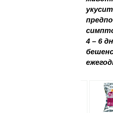
укусит
предпо
симпто
4 – 6 
бешен
ежегод