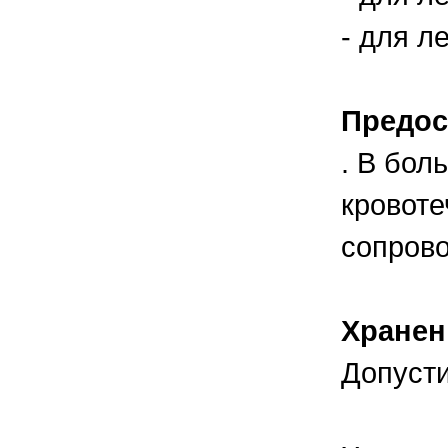
- для ле
Предос
. В бол
кровоте
сопров
Хранен
Допусти