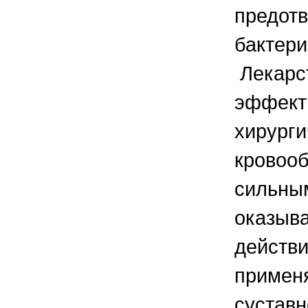
предотв
бактери
Лекарст
эффект
хирурги
кровооб
сильным
оказыва
действи
примен
суставн