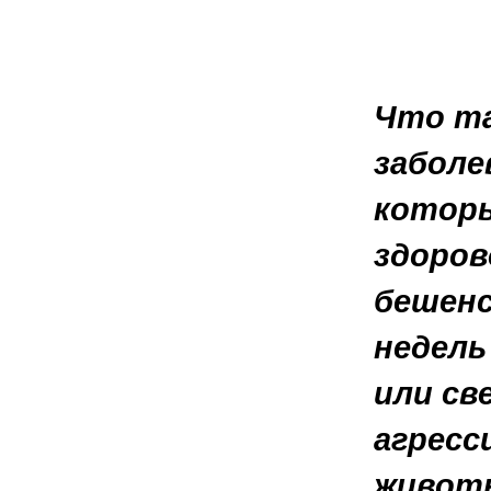
Что та
заболе
которы
здоров
бешенс
недель
или св
агресс
животн