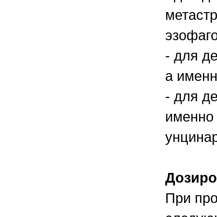
метастр
эзофаго
- для д
а именн
- для д
именно 
унцинар
Дозиро
При про