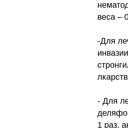
нематод
веса – 0
-Для л
инвазии
стронги
лкарств
- Для л
деляфон
1 раз, 