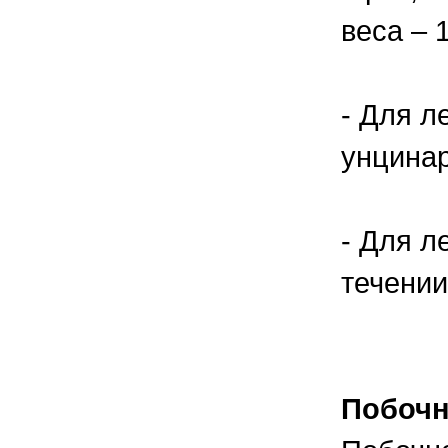
веса – 
- Для л
унцинари
- Для л
течении
Побочн