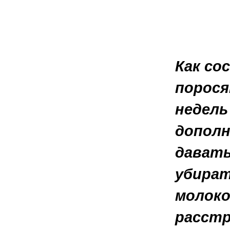
Как со
порося
недель
дополн
давать
убират
молоко
расстр