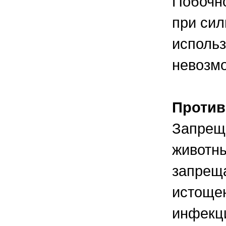
Побочно
при сил
использ
невозм
Против
Запреща
животны
запрещ
истоще
инфекц