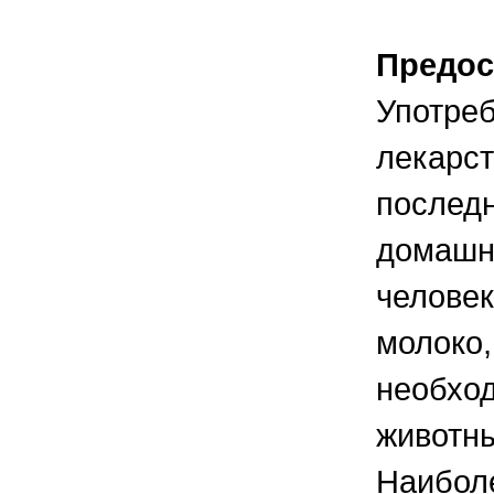
Предос
Употреб
лекарст
последн
домашне
человек
молоко,
необход
животны
Наиболе