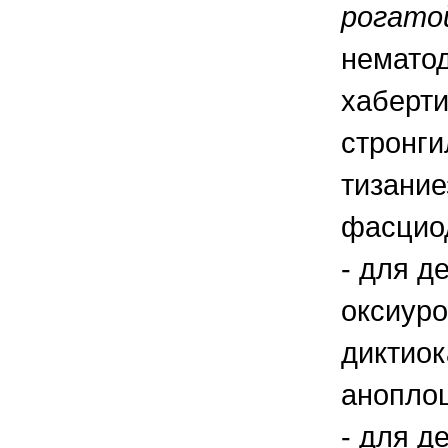
рогато
нематод
хаберти
стронги
тизание
фасцио
- для д
оксиур
диктиок
анопло
- для д