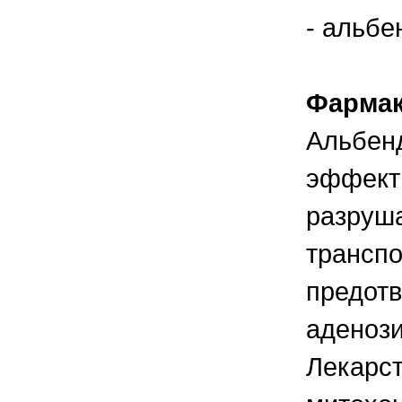
- альбе
Фармак
Альбенд
эффекти
разруша
транспо
предотв
аденоз
Лекарст