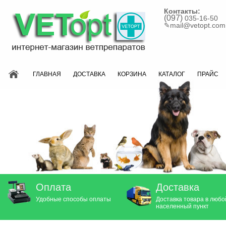
Контакты:
(097)
035-16-50
✎
mail@vetopt.com
ГЛАВНАЯ
ДОСТАВКА
КОРЗИНА
КАТАЛОГ
ПРАЙС
Оплата
Доставка
Удобные способы оплаты
Доставка товара в любо
населенный пункт