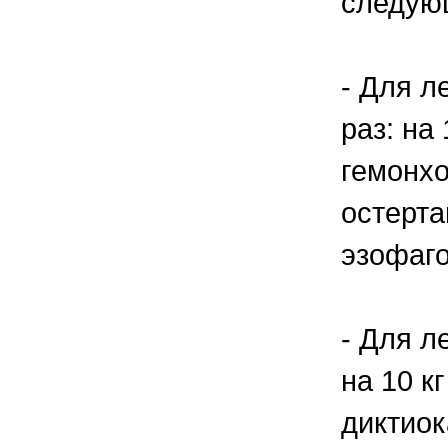
следую
- Для л
раз: на 
гемонхо
остерта
эзофаго
- Для л
на 10 кг
диктиок