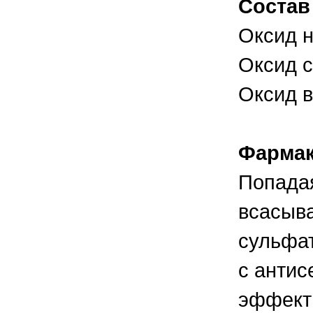
Состав
правильно ухаживать, кормить и
содержать своих животных, но и вовремя
распознать то или иное заболевание
Оксид н
Оксид с
Оксид в
Фармак
Попадая
всасыва
сульфат
с антис
эффекти