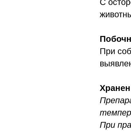
С остор
животны
Побоч
При соб
выявле
Хранен
Препар
темпера
При пра