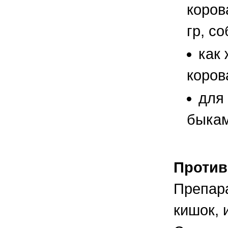
коров
гр, со
как 
коров
для
быкам
Против
Препара
кишок, 