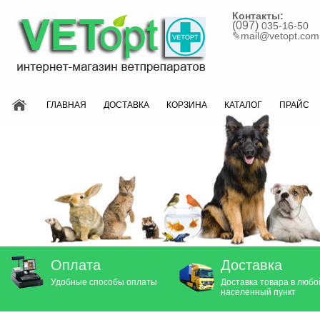
Контакты:
(097)
035-16-50
✎
mail@vetopt.com
ГЛАВНАЯ
ДОСТАВКА
КОРЗИНА
КАТАЛОГ
ПРАЙС
Оплата
Доставка
Удобные способы оплаты
Доставка товара в любо
населенный пункт