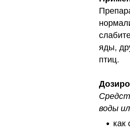
Препара
нормали
слабите
яды, др
птиц.
Дозиро
Средст
воды ил
как