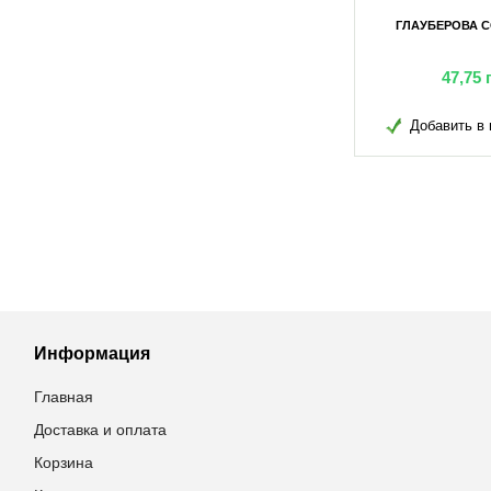
СОЛЬ 100Г
ГЛАУБЕРОВА СОЛЬ 10КГ
ГЛАУБЕРОВА С
грн
409,20
грн
47,75
в избранное
Добавить в избранное
Добавить в 
Информация
Главная
Доставка и оплата
Корзина