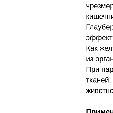
чрезмер
кишечни
Глаубер
эффект
Как жел
из орга
При нар
тканей,
животно
Приме