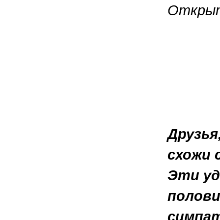
Открыт
Друзья
схожи 
Эти у
полови
симпат