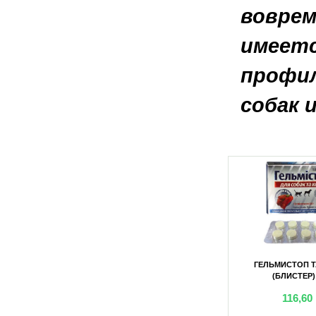
воврем
имеетс
профил
собак 
ЬСИЯ) 50МЛ
ЛЕРАФЕН (ЭМУЛЬСИЯ) 1Л
ГЕЛЬМИСТОП 
(БЛИСТЕР)
0
грн
1 009,80
грн
116,60