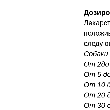
Дозиро
Лекарс
положив
следую
Собаки 
От 2до 
От 5 до
От 10 д
От 20 д
От 30 д