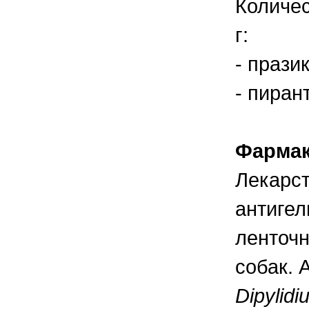
Количес
правильно ухаживать, кормить и
содержать своих животных, но и вовремя
распознать то или иное заболевание
г:
- прази
- пиран
Фармак
Лекарс
антигел
ленточн
собак. 
Dipylid