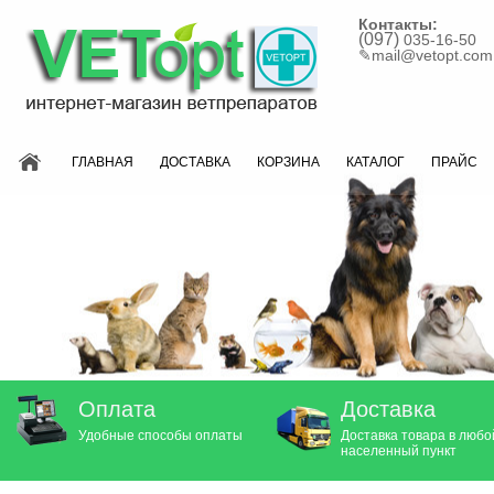
Контакты:
(097)
035-16-50
✎
mail@vetopt.com
ГЛАВНАЯ
ДОСТАВКА
КОРЗИНА
КАТАЛОГ
ПРАЙС
Оплата
Доставка
Удобные способы оплаты
Доставка товара в любо
населенный пункт