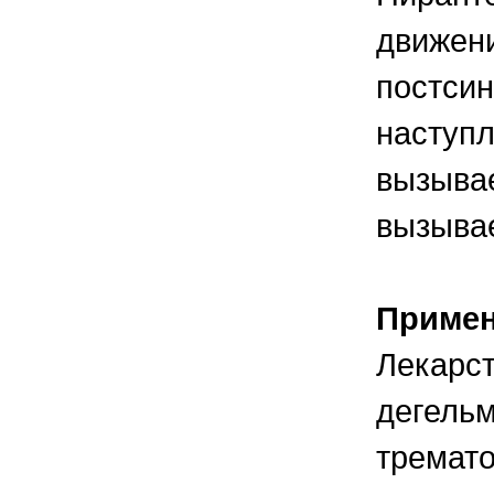
движен
постсин
наступл
вызывае
вызывае
Приме
Лекарст
дегельм
тремат