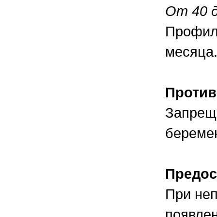
От 40 д
Профил
месяца
Против
Запреща
береме
Предос
При неп
появлен