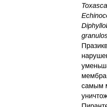
Toxascar
Echinoco
Diphyll
granulo
Празик
нарушен
уменьш
мембра
самым 
уничтож
Пиранте