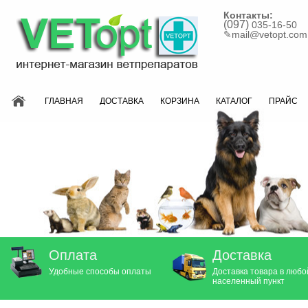
Контакты:
(097)
035-16-50
✎
mail@vetopt.com
ГЛАВНАЯ
ДОСТАВКА
КОРЗИНА
КАТАЛОГ
ПРАЙС
Оплата
Доставка
Удобные способы оплаты
Доставка товара в любо
населенный пункт