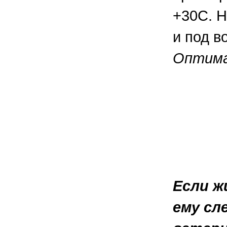
+30С. Н
и под в
Оптимал
Если ж
ему сл