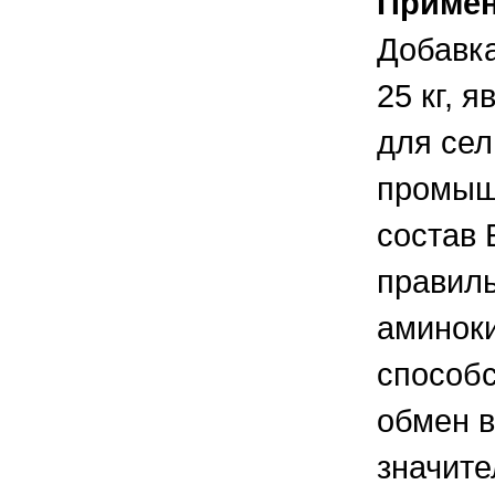
Приме
Добавка
25 кг, 
для сел
промыш
состав
правиль
аминок
способс
обмен в
значите