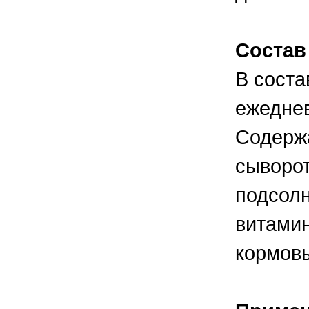
правильно ухаживать, кормить и
содержать своих животных, но и вовремя
распознать то или иное заболевание
Состав
В соста
ежеднев
Содержа
сыворот
подсолн
витами
кормовы