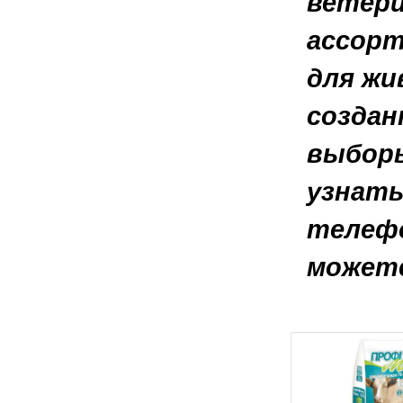
ветери
ассор
для жи
создан
выбор
узнать
телефо
можете