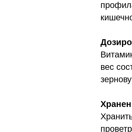
профила
кишечно
Дозиро
Витамин
вес сос
зернову
Хранен
Хранит
проветр