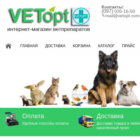
Контакты:
(097)
035-16-50
✎
mail@vetopt.com
ГЛАВНАЯ
ДОСТАВКА
КОРЗИНА
КАТАЛОГ
ПРАЙС
Оплата
Доставка
Удобные способы оплаты
Доставка товара в любо
населенный пункт