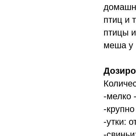
домашне
птиц и 
птицы и
меша у
Дозиро
Количес
-мелко -
-крупно 
-утки: о
-свиньи: