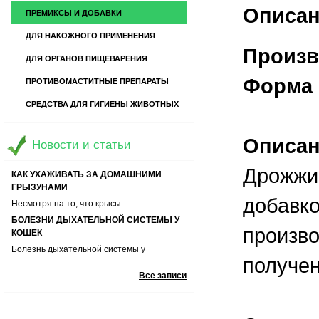
Описан
ПРЕМИКСЫ И ДОБАВКИ
ДЛЯ НАКОЖНОГО ПРИМЕНЕНИЯ
Производ
ДЛЯ ОРГАНОВ ПИЩЕВАРЕНИЯ
Форма 
ПРОТИВОМАСТИТНЫЕ ПРЕПАРАТЫ
13 ВОПРОСОВ О ДОМАШНИХ
ПИТОМЦАХ
СРЕДСТВА ДЛЯ ГИГИЕНЫ ЖИВОТНЫХ
Хотите завести кошечку или собаку? А
может быть вы уже являетесь владельцем
РЕБЕНОК БОИТСЯ ЖИВОТНЫХ.
игривого и царапучего котенка или
Описа
ПОЧЕМУ? И КАК ЕМУ ПОМОЧЬ?
Новости и статьи
забавного щенка-хулигана? Давайте
Если у малыша появились признаки
узнаем ответы на часто задаваемые
Дрожжи
боязни животных необходимо помочь ему
КАК УХАЖИВАТЬ ЗА ДОМАШНИМИ
вопросы о содержании, кормлении и уходе
справиться со своими эмоциями
ГРЫЗУНАМИ
за домашними любимцами.
добавко
Несмотря на то, что крысы
неприхотливые животные и им не важны
БОЛЕЗНИ ДЫХАТЕЛЬНОЙ СИСТЕМЫ У
произво
условия содержания, тем не менее
КОШЕК
определенных правил ухода за ними
Болезнь дыхательной системы у
стоит придерживаться
получен
животных может приводить к остановке
РАСПРОСТРАНЕННЫЕ ЗАБОЛЕВАНИЯ У
дыхания питомца, поэтому важно знать
Все записи
КОРОВ
симптомы и способы лечения
Для любого фермера важно здоровье его
поголовья. Он должен не только