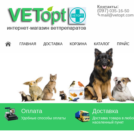
Контакты:
(097)
035-16-50
✎
mail@vetopt.com
ГЛАВНАЯ
ДОСТАВКА
КОРЗИНА
КАТАЛОГ
ПРАЙС
Оплата
Доставка
Удобные способы оплаты
Доставка товара в любо
населенный пункт