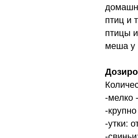
домашне
птиц и 
птицы и
меша у
Дозиро
Количес
-мелко -
-крупно 
-утки: о
-свиньи: