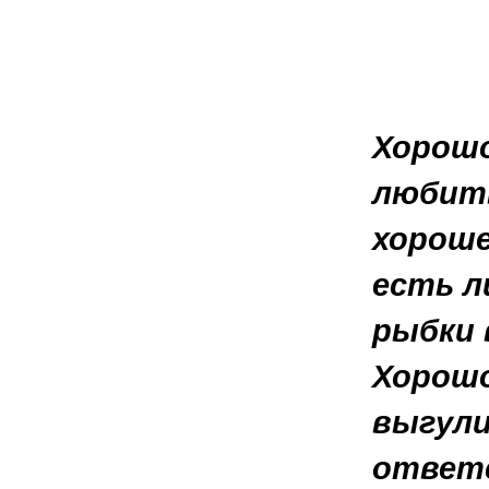
Хорошо
любить
хороше
есть л
рыбки 
Хорошо
выгули
ответс