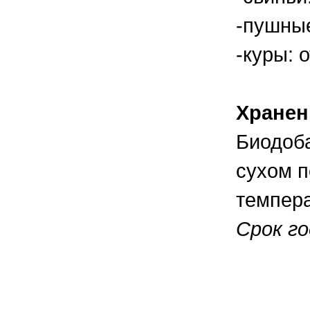
-пушные
-куры: о
Хранен
Биодоб
сухом 
темпера
Срок го