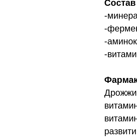
Состав
правильно ухаживать, кормить и
содержать своих животных, но и вовремя
распознать то или иное заболевание
-минер
-ферме
-аминок
-витами
Фармак
Дрожжи 
витамин
витамин
развити