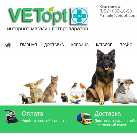
Контакты:
(097)
035-16-50
✎
mail@vetopt.com
ГЛАВНАЯ
ДОСТАВКА
КОРЗИНА
КАТАЛОГ
ПРАЙС
Оплата
Доставка
Удобные способы оплаты
Доставка товара в любо
населенный пункт