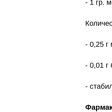
- 1 гр. 
правильно ухаживать, кормить и
содержать своих животных, но и вовремя
распознать то или иное заболевание
Количес
- 0,25 
- 0,01 г
- стаби
Фармак