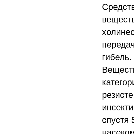
Средств
веществ
холинес
передач
гибель.
Веществ
категор
резисте
инсекти
спустя 
насеком