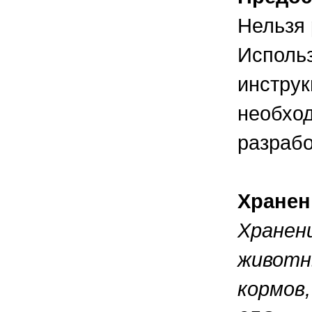
Нельзя 
Использ
инструк
необход
разрабо
Хранен
Хранен
животн
кормов