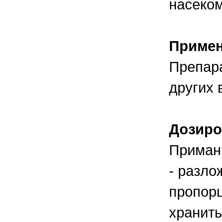
насеком
Приме
Препара
других 
Дозиро
Приманк
- разло
пропорц
хранить