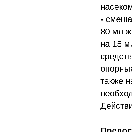
насеко
-
смешат
80 мл ж
на 15 м
средств
опорные
также н
необход
Действи
Предос