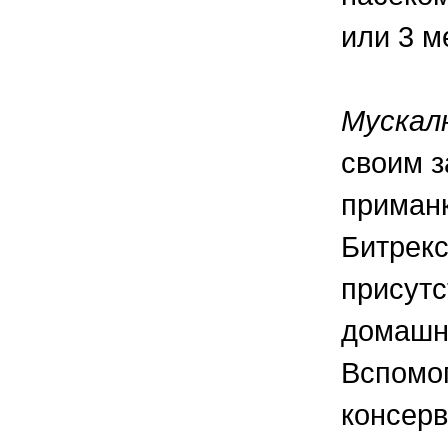
или 3 м
Мускал
своим з
приманк
Битрекс
присутс
домашни
Вспомог
консерв