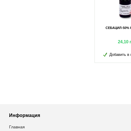
РЕЙ) 100МЛ
СЕБАЦИЛ-50% К.Е. 50МЛ
СЕБАЦИЛ-50% К
грн
99,45
грн
24,10
в избранное
Добавить в избранное
Добавить в 
Информация
Главная