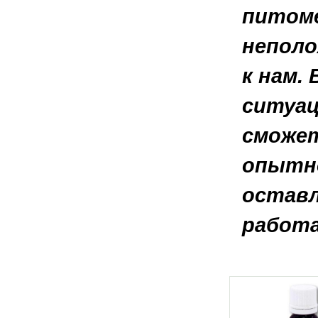
питоме
неполо
к нам.
ситуац
сможет
опытно
оставл
работа