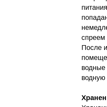
питания
попадан
немедле
спреем
После и
помещен
водные 
водную 
Хранен