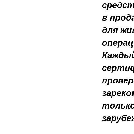
средст
в прод
для жи
операц
Каждый
сертиф
провер
зареко
только
зарубе