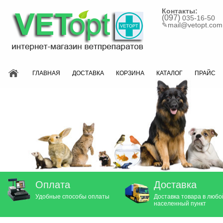
Контакты:
(097)
035-16-50
✎
mail@vetopt.com
ГЛАВНАЯ
ДОСТАВКА
КОРЗИНА
КАТАЛОГ
ПРАЙС
Оплата
Доставка
Удобные способы оплаты
Доставка товара в любо
населенный пункт