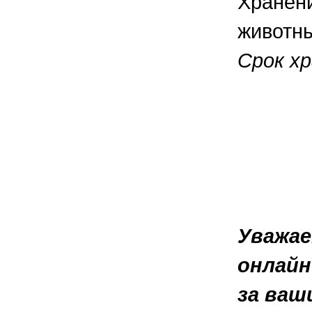
Хранени
животны
Срок хр
Уважае
онлайн
за ваш