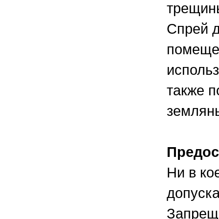
трещины
Спрей д
помещен
использ
также п
земляны
Предос
Ни в ко
допуска
Запреща