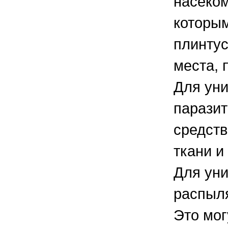
насеком
которым
плинтус
места, 
Для уни
парази
средств
ткани и
Для ун
распыля
Это мог