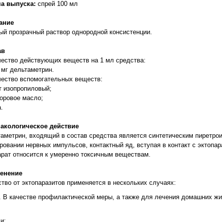
а выпуска:
спрей 100 мл
ание
й прозрачный раствор однородной консистенции.
ав
ество действующих веществ на 1 мл средства:
5 мг дельтаметрин.
ество вспомогательных веществ:
т изопропиловый;
торовое масло;
а.
акологическое действие
аметрин, входящий в состав средства является синтетическим пиретро
ровании нервных импульсов, контактный яд, вступая в контакт с эктопар
рат относится к умеренно токсичным веществам.
енение
тво от эктопаразитов применяется в нескольких случаях:
В качестве профилактической меры, а также для лечения домашних жив
;
хи;