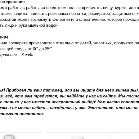
остережения
емя работы с работы со средством нельзя принимать пищу, курить или
твами защиты: надевать резиновые перчатки, респиратор, защитные очк
аразитов может возникнуть аллергия или слезотечение, которое проход
ь лицо и руки мыльной водой.
ение
ние препарата производится отдельно от детей, животных, продуктов п
ающей среды от 0С до 35С.
хранения – 3 года.
ья! Приболел ли ваш питомец, или вы ищите для него витамины
ае, всё, что вам требуется, вы найдёте у нас на сайте. Мы пос
е только у нас имеется невероятный выбор! Нам часто говорят
кам и не могли найти – находились у нас. Это значит, что мы не
ртимент постоянно.