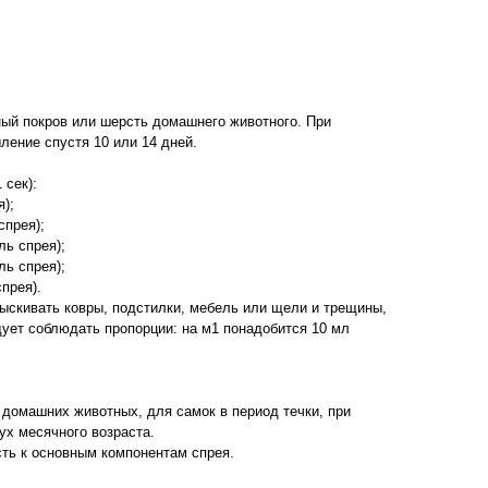
ный покров или шерсть домашнего животного. При
ение спустя 10 или 14 дней.
 сек):
);
спрея);
ь спрея);
ь спрея);
прея).
ыскивать ковры, подстилки, мебель или щели и трещины,
дует соблюдать пропорции: на м1 понадобится 10 мл
домашних животных, для самок в период течки, при
ух месячного возраста.
ть к основным компонентам спрея.