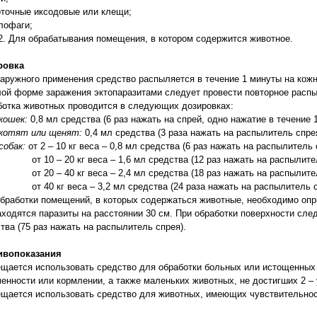
оточные иксодовые или клещи;
лофаги;
ля обрабатывания помещения, в котором содержится животное.
ровка
аружного применения средство распыляется в течение 1 минуты на кож
ой форме заражения эктопаразитами следует провести повторное распыл
отка животных проводится в следующих дозировках:
 кошек:
0,8 мл средства (6 раз нажать на спрей, одно нажатие в течение 1
 котят или щенят:
0,4 мл средства (3 раза нажать на распылитель спрея
собак:
от 2 – 10 кг веса – 0,8 мл средства (6 раз нажать на распылитель 
0 – 20 кг веса – 1,6 мл средства (12 раз нажать на распылител
0 – 40 кг веса – 2,4 мл средства (18 раз нажать на распылител
0 кг веса – 3,2 мл средства (24 раза нажать на распылитель с
бработки помещений, в которых содержаться животные, необходимо опр
аходятся паразиты на расстоянии 30 см. При обработки поверхности сле
тва (75 раз нажать на распылитель спрея).
ивопоказания
щается использовать средство для обработки больных или истощенных 
енности или кормлении, а также маленьких животных, не достигших 2 – 
щается использовать средство для животных, имеющих чувствительнос