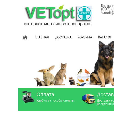
Контак
(097)
0
✎
mail@
ГЛАВНАЯ
ДОСТАВКА
КОРЗИНА
КАТАЛОГ
Оплата
Достав
Удобные способы оплаты
Доставка т
населенный