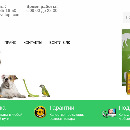
ты:
Время работы:
35-16-50
с 09:00 до 23:00
vetopt.com
ПРАЙС
КОНТАКТЫ
ВОЙТИ В ЛК
ка
Гарантии
Под
овара в любой
Качество продукции,
Консул
 пункт
возврат товара
любые