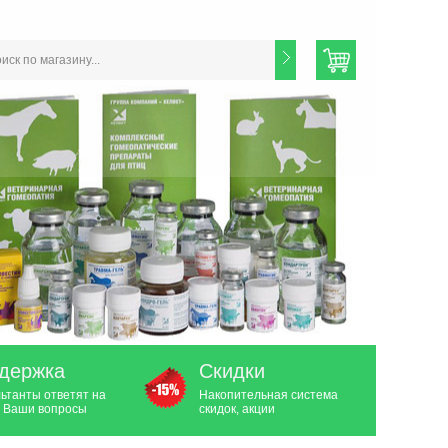
держка
Скидки
ьтанты ответят на
Накопительная система
 Ваши вопросы
скидок, акции