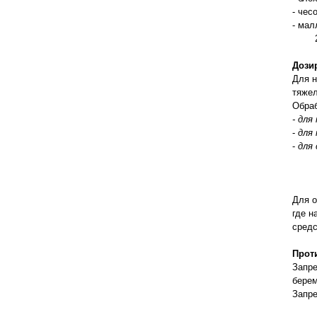
правильно ухаживать, кормить и
- чес
содержать своих животных, но и вовремя
- мал
распознать то или иное заболевание
2. Д
Дози
Для н
тяжел
Обраб
- для
-
для
-
для 
от 1
от 2
от 4
Для о
где н
средс
Прот
Запре
берем
Запре