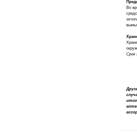
Пред
Во вр
средс
эктоп
вымыт
Хран
Хране
окруж
Срок 
Друз
случ
итог
апте
ассо