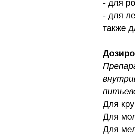
- для р
- для л
также д
Дозиро
Препар
внутри
питьево
Для кру
Для мол
Для мел