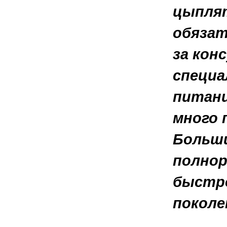
цыплят
обязат
за кон
специа
питани
много 
Больши
полнор
быстро
поколе