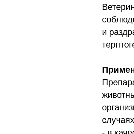
Ветерин
соблюде
и раздр
терптог
Приме
Препара
животн
организ
случаях
- в кач