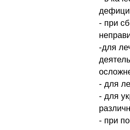
дефицит
- при с
неправи
-для ле
деятель
осложне
- для л
- для у
различ
- при п