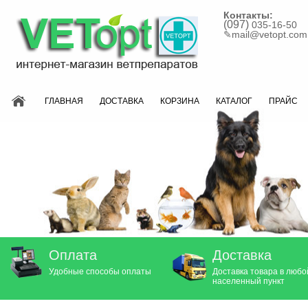
Контакты:
(097)
035-16-50
✎
mail@vetopt.com
ГЛАВНАЯ
ДОСТАВКА
КОРЗИНА
КАТАЛОГ
ПРАЙС
Оплата
Доставка
Удобные способы оплаты
Доставка товара в любо
населенный пункт