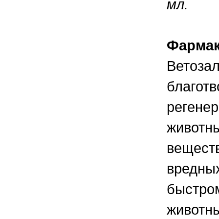
мл.
правильно ухаживать, кормить и
содержать своих животных, но и вовремя
распознать то или иное заболевание
Фармак
Ветозал
благотв
регенер
животны
веществ
вредны
быстром
животн