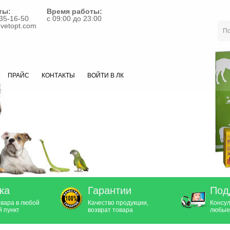
ты:
Время работы:
35-16-50
с 09:00 до 23:00
vetopt.com
ПРАЙС
КОНТАКТЫ
ВОЙТИ В ЛК
ка
Гарантии
Под
овара в любой
Качество продукции,
Консул
 пункт
возврат товара
любые