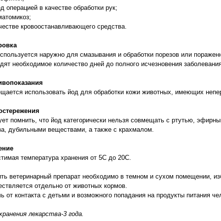
ед операцией в качестве обработки рук;
матомикоз;
ачестве кровоостанавливающего средства.
ровка
спользуется наружно для смазывания и обработки порезов или пораженны
дят необходимое количество дней до полного исчезновения заболевания
ивопоказания
щается использовать йод для обработки кожи животных, имеющих непе
остережения
ет помнить, что йод категорически нельзя совмещать с ртутью, эфирн
за, дубильными веществами, а также с крахмалом.
ение
тимая температура хранения от 5С до 20С.
ть ветеринарный препарат необходимо в темном и сухом помещении, из
ствляется отдельно от животных кормов.
ь от контакта с детьми и возможного попадания на продукты питания че
хранения лекарства-3 года.