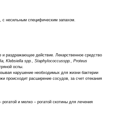
ра, с несильным специфическим запахом.
е и раздражающее действие. Лекарственное средство
ia
,
Klebsiella spp
.,
Staphylococcusspp
.,
Proteus
тряной оспы.
ызывая нарушение необходимых для жизни бактерии
ожи происходит расширение сосудов, за счет отекания
– рогатой и мелко – рогатой скотины для лечения