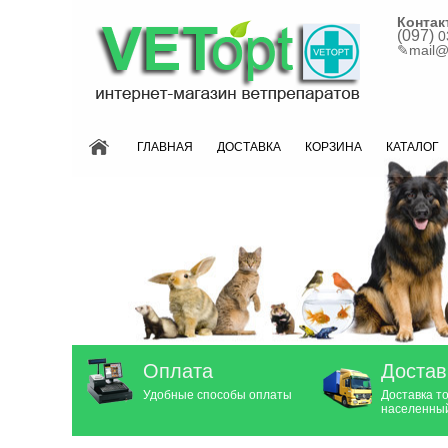
Контак
(097)
0
✎
mail@
ГЛАВНАЯ
ДОСТАВКА
КОРЗИНА
КАТАЛОГ
Оплата
Достав
Удобные способы оплаты
Доставка т
населенный