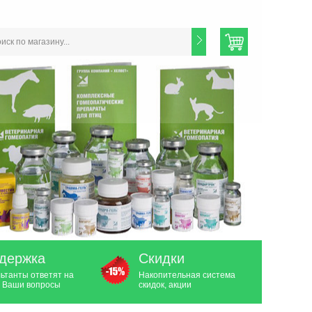
держка
Скидки
ьтанты ответят на
Накопительная система
 Ваши вопросы
скидок, акции