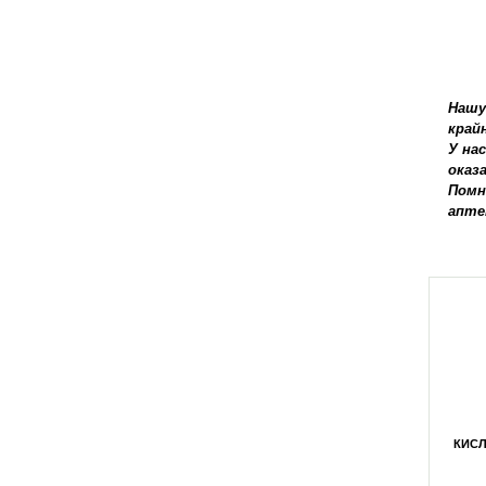
Нашу
край
У на
оказ
Помн
апте
ЙОД-5% 500МЛ
ЙОД-5% 10МЛ
ДЕЗИ