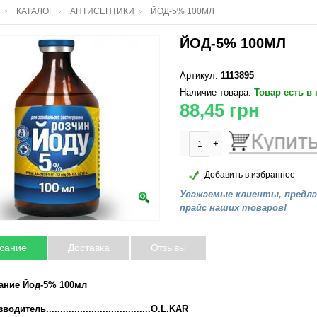
КАТАЛОГ
АНТИСЕПТИКИ
ЙОД-5% 100МЛ
ЙОД-5% 100МЛ
Артикул:
1113895
Наличие товара:
Товар есть в
88,45
грн
-
+
Добавить в избранное
Уважаемые клиенты, предл
прайс наших товаров!
сание
Доставка
Отзывы
ание Йод-5% 100мл
одитель.....................................O.L.KAR