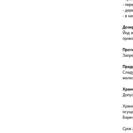
правильно ухаживать, кормить и
- пер
содержать своих животных, но и вовремя
- дер
распознать то или иное заболевание
- в к
Дози
Йод и
прово
Прот
Запре
Пред
Следу
желе
Хран
Допус
Храни
осуще
Береч
Срок 