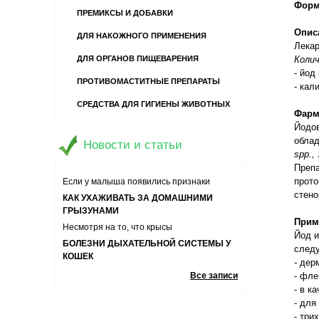
Форм
ПРЕМИКСЫ И ДОБАВКИ
Опис
ДЛЯ НАКОЖНОГО ПРИМЕНЕНИЯ
Лекар
Коли
ДЛЯ ОРГАНОВ ПИЩЕВАРЕНИЯ
- йод
ПРОТИВОМАСТИТНЫЕ ПРЕПАРАТЫ
13 ВОПРОСОВ О ДОМАШНИХ
- кали
ПИТОМЦАХ
СРЕДСТВА ДЛЯ ГИГИЕНЫ ЖИВОТНЫХ
Хотите завести кошечку или собаку? А
Фарм
может быть вы уже являетесь владельцем
Йодов
РЕБЕНОК БОИТСЯ ЖИВОТНЫХ.
игривого и царапучего котенка или
облад
ПОЧЕМУ? И КАК ЕМУ ПОМОЧЬ?
Новости и статьи
забавного щенка-хулигана? Давайте
spp
.,
Если у малыша появились признаки
узнаем ответы на часто задаваемые
Препа
боязни животных необходимо помочь ему
КАК УХАЖИВАТЬ ЗА ДОМАШНИМИ
вопросы о содержании, кормлении и уходе
прото
справиться со своими эмоциями
ГРЫЗУНАМИ
за домашними любимцами.
стено
Несмотря на то, что крысы
неприхотливые животные и им не важны
БОЛЕЗНИ ДЫХАТЕЛЬНОЙ СИСТЕМЫ У
Прим
условия содержания, тем не менее
КОШЕК
Йод и
определенных правил ухода за ними
след
Болезнь дыхательной системы у
стоит придерживаться
- дер
животных может приводить к остановке
РАСПРОСТРАНЕННЫЕ ЗАБОЛЕВАНИЯ У
дыхания питомца, поэтому важно знать
- фле
Все записи
КОРОВ
симптомы и способы лечения
- в к
Для любого фермера важно здоровье его
- для
поголовья. Он должен не только
- три