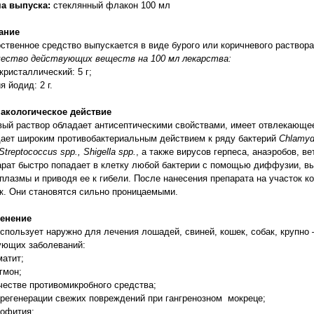
а выпуска:
стеклянный флакон 100 мл
ание
ственное средство выпускается в виде бурого или коричневого раство
чество действующих веществ на 100 мл лекарства:
 кристаллический: 5 г;
я йодид: 2 г.
акологическое действие
ый раствор обладает антисептическими свойствами, имеет отвлекающе
ает широким противобактериальным действием к ряду бактерий
Chlamyd
Streptococcus spp
.,
Shigella spp
.
, а также вирусов герпеса, анаэробов, ве
рат быстро попадает в клетку любой бактерии с помощью диффузии, в
плазмы и приводя ее к гибели. После нанесения препарата на участок к
к. Они становятся сильно проницаемыми.
енение
спользует наружно для лечения лошадей, свиней, кошек, собак, крупно 
ующих заболеваний:
матит;
гмон;
ачестве противомикробного средства;
 регенерации свежих повреждений при гангренозном мокреце;
хофития;