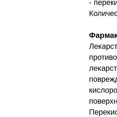
- перек
правильно ухаживать, кормить и
содержать своих животных, но и вовремя
распознать то или иное заболевание
Количес
Фармак
Лекарс
противо
лекарст
повреж
кислоро
поверхн
Переки