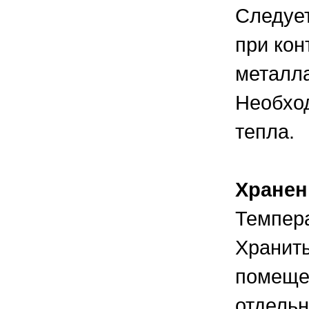
Следует
при кон
металла
Необход
тепла.
Хранен
Темпера
Хранить
помещен
отдельн