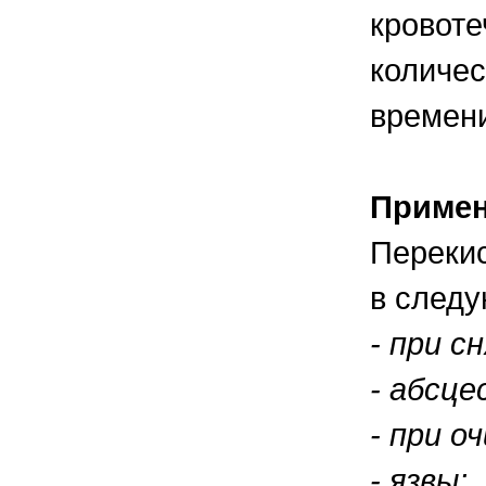
кровоте
количес
времен
Приме
Переки
в следу
- при с
- абсце
- при о
- язвы;