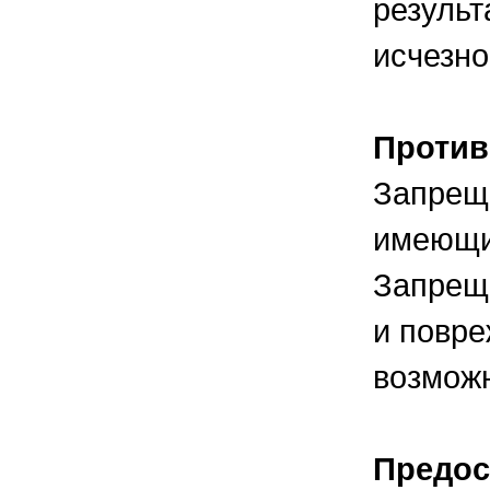
результ
исчезн
Против
Запреща
имеющи
Запреща
и повре
возможн
Предос