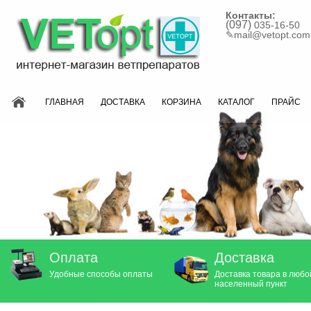
Контакты:
(097)
035-16-50
✎
mail@vetopt.com
ГЛАВНАЯ
ДОСТАВКА
КОРЗИНА
КАТАЛОГ
ПРАЙС
Оплата
Доставка
Удобные способы оплаты
Доставка товара в любо
населенный пункт