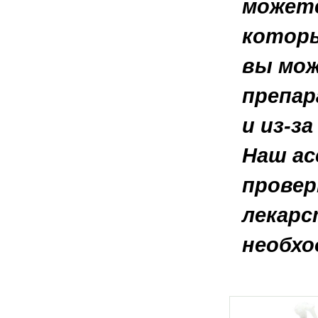
можете
которы
вы мож
препар
и из-за
Наш ас
провер
лекарс
необхо