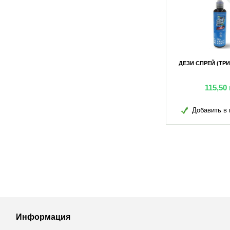
10МЛ
ЙОД-5% 100МЛ
ДЕЗИ СПРЕЙ (ТРИ
грн
88,45
грн
115,50
в избранное
Добавить в избранное
Добавить в 
Информация