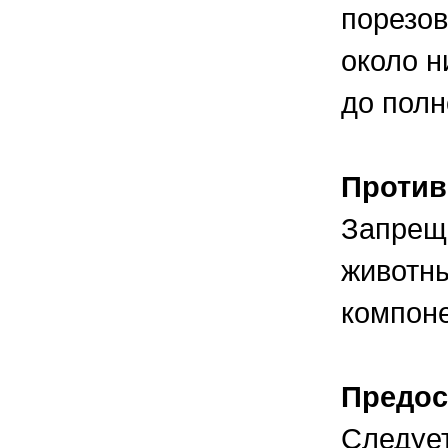
порезов
около н
до полн
Против
Запреща
животн
компон
Предо
Следует