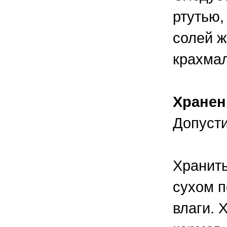
ртутью
солей ж
крахм
Хране
Допусти
Хранить
сухом п
влаги. 