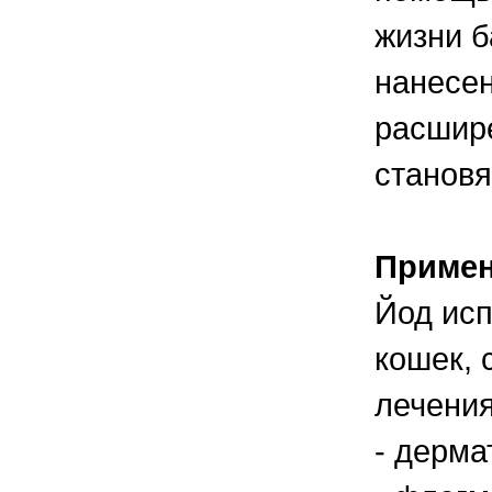
жизни б
нанесен
расшире
станов
Приме
Йод исп
кошек, 
лечени
- дерма