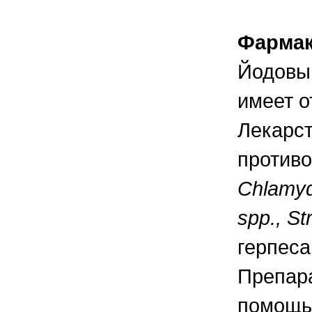
правильно ухаживать, кормить и
содержать своих животных, но и вовремя
распознать то или иное заболевание
Фармак
Йодовый
имеет 
Лекарст
противо
Chlamyd
spp
.,
St
герпеса
Препара
помощь