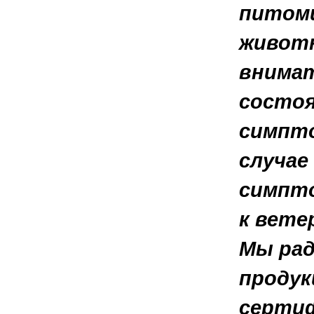
питомц
животн
внимат
состоя
симпто
случае
симпто
к вете
Мы рад
продук
сертиф