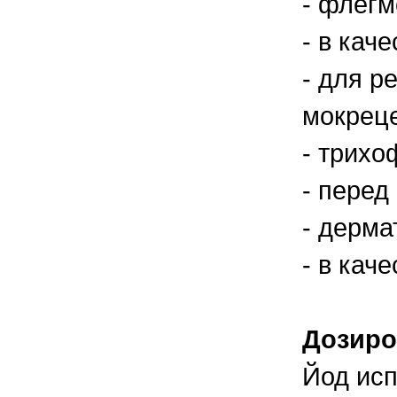
- флегм
- в кач
- для р
мокреце
- трихо
- перед
- дерма
- в кач
Дозир
Йод исп