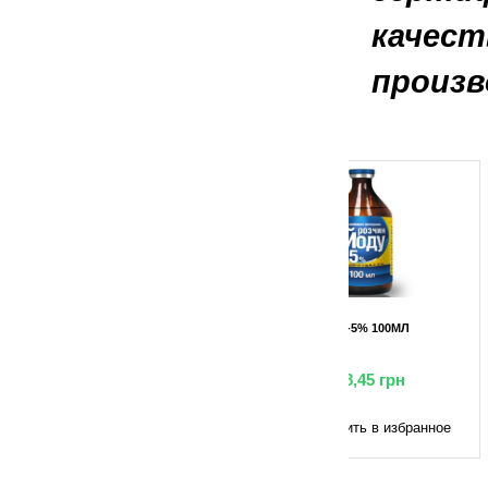
качест
произв
10МЛ
ЙОД-5% 100МЛ
ДЕЗИ СПРЕЙ (ТРИ
грн
88,45
грн
115,50
в избранное
Добавить в избранное
Добавить в 