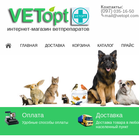
Контакты:
(097)
035-16-50
✎
mail@vetopt.com
ГЛАВНАЯ
ДОСТАВКА
КОРЗИНА
КАТАЛОГ
ПРАЙС
Оплата
Доставка
Удобные способы оплаты
Доставка товара в любо
населенный пункт