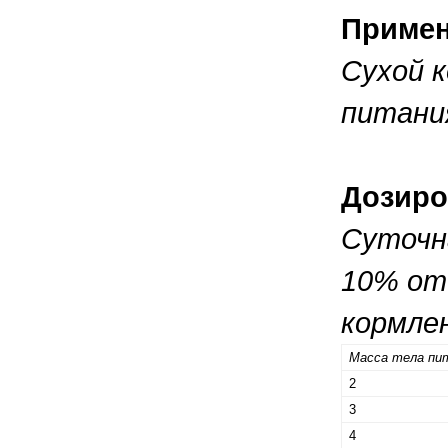
Приме
Сухой 
питания
Дозиро
Суточн
10% от
кормле
Масса тела пит
2
3
4