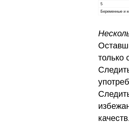
5
Беременные и 
Нескол
Оставши
только 
Следить
употреб
Следить
избежан
качеств