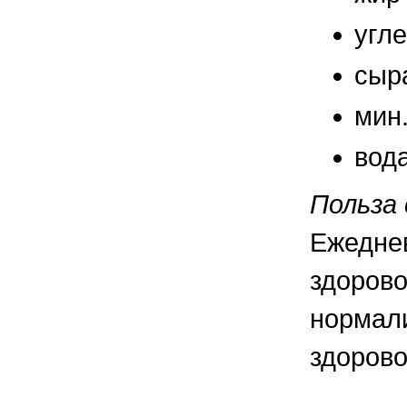
угл
сыр
мин
вод
Польза 
Ежедне
здорово
нормали
здорово