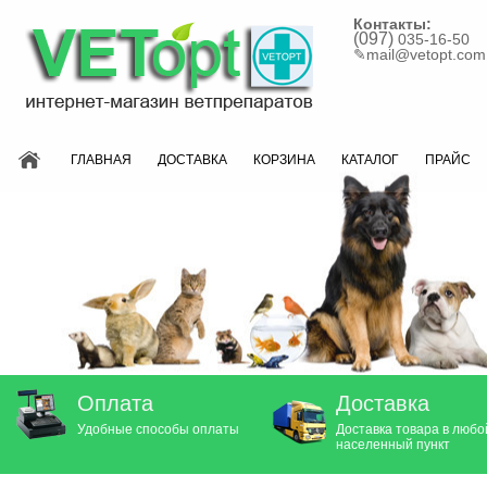
Контакты:
(097)
035-16-50
✎
mail@vetopt.com
ГЛАВНАЯ
ДОСТАВКА
КОРЗИНА
КАТАЛОГ
ПРАЙС
Оплата
Доставка
Удобные способы оплаты
Доставка товара в любо
населенный пункт