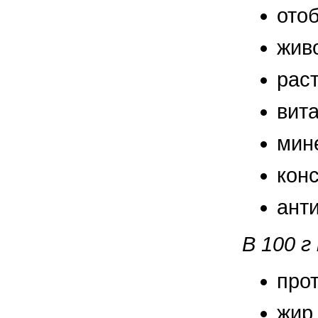
правильно ухаживать, кормить и
ото
содержать своих животных, но и вовремя
распознать то или иное заболевание
жив
рас
вит
мин
кон
анти
В 100 
про
жир