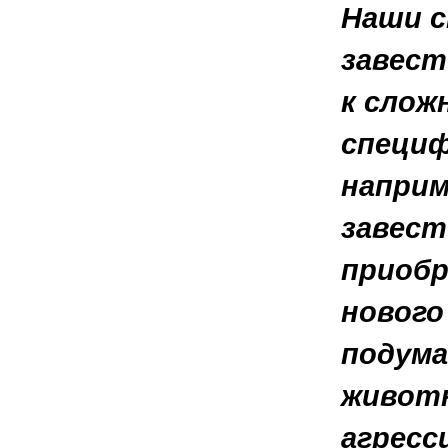
Наши с
завест
к слож
специф
наприм
завест
приобр
нового
подума
животн
агресс