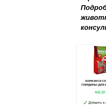
Подроб
животн
консул
КТИВНЫХ СОБАК
КОРМ МУСЯ МИКС (ДЛЯ КОШЕК)
КОРМ МУСЯ С
К) 10КГ
10КГ
ГОВЯДИНЫ (ДЛЯ К
0
грн
442,20
грн
442,20
в избранное
Добавить в избранное
Добавить в 