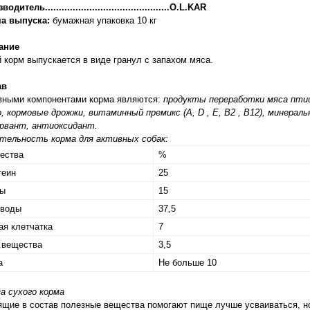
одитель.............................................O.L.KAR
а выпуска:
бумажная упаковка 10 кг
ание
 корм выпускается в виде гранул с запахом мяса.
ав
вными компонентами корма являются:
продукты переработки мяса пти
, кормовые дрожжи, витаминный премикс (А, D , Е, В2 , В12), минерал
ервант, антиоксидант.
тельность корма для активных собак:
ества
%
теин
25
ы
15
еводы
37,5
ая клетчатка
7
.вещества
3,5
а
Не больше 10
а сухого корма
щие в состав полезные вещества помогают пище лучше усваиваться, н