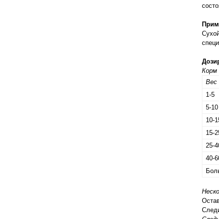
правильно ухаживать, кормить и
состо
содержать своих животных, но и вовремя
распознать то или иное заболевание
Прим
Сухой
специ
Дози
Корм
Вес 
1-5
5-10
10-1
15-2
25-4
40-6
Бол
Неско
Остав
Следи