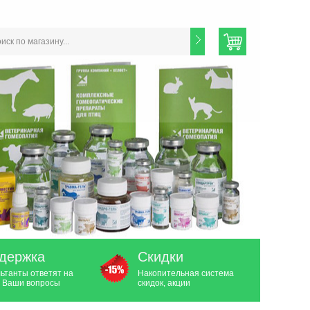
держка
Скидки
ьтанты ответят на
Накопительная система
 Ваши вопросы
скидок, акции