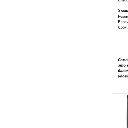
Следи
Хран
Реком
Береч
Срок 
Само
это 
дава
удов