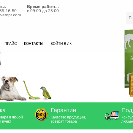
ты:
Время работы:
35-16-50
с 09:00 до 23:00
vetopt.com
ПРАЙС
КОНТАКТЫ
ВОЙТИ В ЛК
ка
Гарантии
Под
овара в любой
Качество продукции,
Консул
 пункт
возврат товара
любые