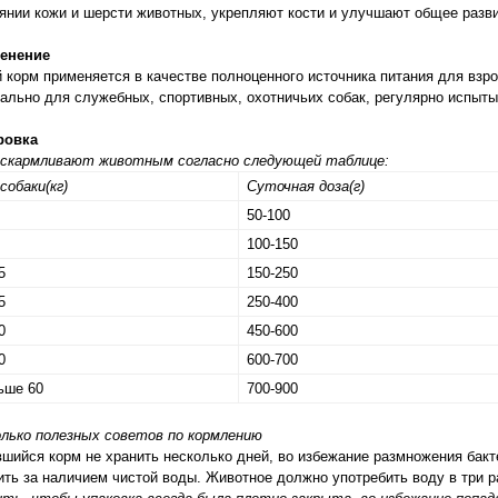
янии кожи и шерсти животных, укрепляют кости и улучшают общее разви
енение
 корм применяется в качестве полноценного источника питания для взр
ально для служебных, спортивных, охотничьих собак, регулярно испыт
ровка
 скармливают животным согласно следующей таблице:
собаки(кг)
Суточная доза(г)
50-100
100-150
5
150-250
5
250-400
0
450-600
0
600-700
ьше 60
700-900
лько полезных советов по кормлению
шийся корм не хранить несколько дней, во избежание размножения бакт
ть за наличием чистой воды. Животное должно употребить воду в три р