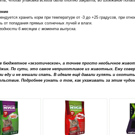
ть, чтобы упаковка всегда была плотно закрыта, во избежание попада
ение
ендуется хранить корм при температуре от -3 до +25 градусов, при отн
ь от попадания прямых солнечных лучей и влаги.
годности 6 месяцев с момента выпуска.
е бюджетное «экзотическое», а точнее просто необычное живот
ёжик. По сути, это самое неприхотливое из животных. Ему совер
ли еду и не мешали спать. В идеале ещё давали гулять и охотить
ольствие. Подробнее узнать о том, как ухаживать за этим чудо