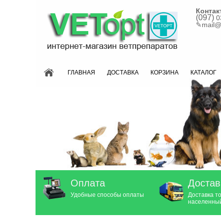
Контак
(097)
0
✎
mail@
ГЛАВНАЯ
ДОСТАВКА
КОРЗИНА
КАТАЛОГ
Оплата
Достав
Удобные способы оплаты
Доставка т
населенный