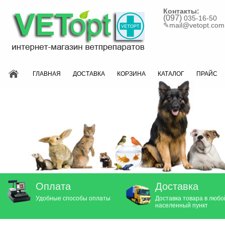
Контакты:
(097)
035-16-50
✎
mail@vetopt.com
ГЛАВНАЯ
ДОСТАВКА
КОРЗИНА
КАТАЛОГ
ПРАЙС
Оплата
Доставка
Удобные способы оплаты
Доставка товара в любо
населенный пункт