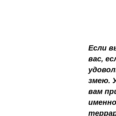
Если в
вас, е
удовол
змею. 
вам пр
именно
террар