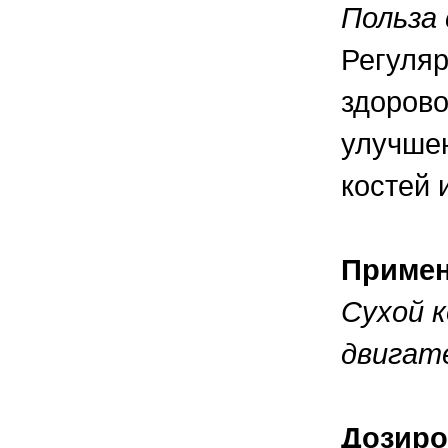
Польза 
Регуляр
здорово
улучшен
костей 
Приме
Сухой к
двигат
Дозиро