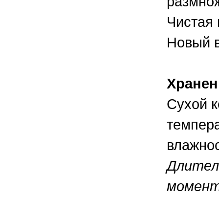
размнож
Чистая 
Новый в
Хранен
Сухой к
темпера
влажнос
Длител
момент