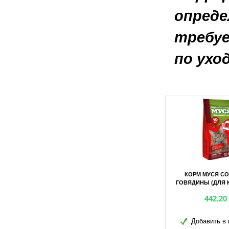
опреде
требуе
по ухо
 (ДЛЯ КОШЕК)
КОРМ МУСЯ КЛАССИК (ДЛЯ
КОРМ МУСЯ С
Г
КОШЕК) 10КГ
ГОВЯДИНЫ (ДЛЯ К
0
грн
442,20
грн
442,20
в избранное
Добавить в избранное
Добавить в 