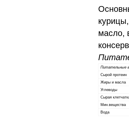
правильно ухаживать, кормить и
содержать своих животных, но и вовремя
Основны
распознать то или иное заболевание
курицы,
масло, 
консерв
Питате
Питательные 
Сырой протеин
Жиры и масла
Углеводы
Сырая клетчатк
Мин.вещества
Вода