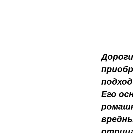
Дороги
приобр
подход
Его ос
ромашк
вредны
отрица