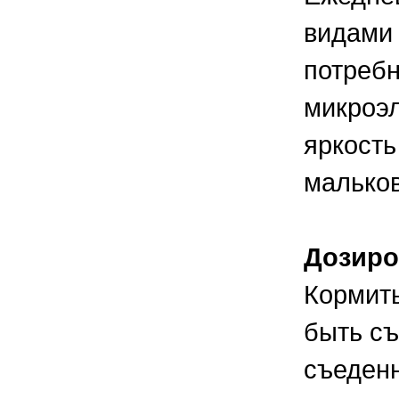
видами 
потребн
микроэл
яркость
мальков
Дозиро
Кормить
быть съ
съеденн