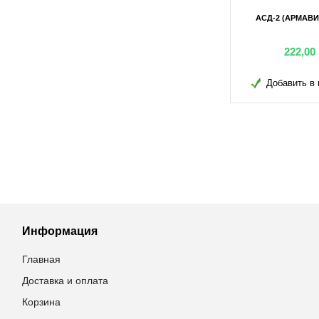
0% 100МЛ
ЭНРОКСИЛ-10% 1Л
АСД-2 (АРМАВИ
0
грн
920,70
грн
222,00
в избранное
Добавить в избранное
Добавить в 
Информация
Главная
Доставка и оплата
Корзина