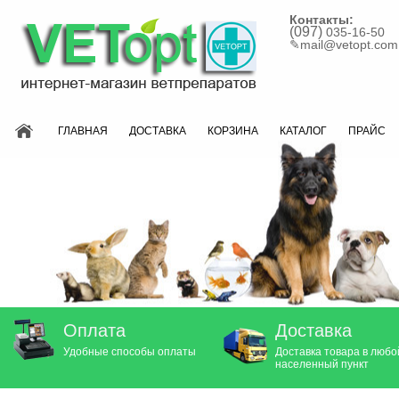
Контакты:
(097)
035-16-50
✎
mail@vetopt.com
ГЛАВНАЯ
ДОСТАВКА
КОРЗИНА
КАТАЛОГ
ПРАЙС
Оплата
Доставка
Удобные способы оплаты
Доставка товара в любо
населенный пункт