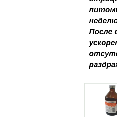
питомц
неделю
После 
ускоре
отсутс
раздра