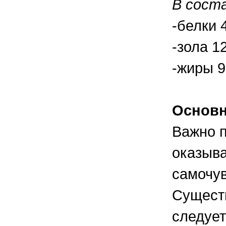
В соста
правильно ухаживать, кормить и
содержать своих животных, но и вовремя
распознать то или иное заболевание
-белки 
-зола 1
-жиры 
Основн
Важно п
оказыва
самочув
Существ
следует