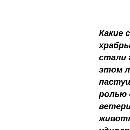
Какие 
храбры
стали 
этом л
пастуш
ролью 
ветери
животн