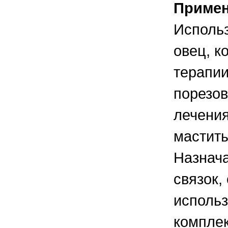
Приме
Использ
овец, к
терапии
порезов
лечения
маститы
Назнача
связок,
использ
комплек