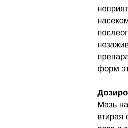
неприя
насеком
послеоп
незажи
препара
форм эт
Дозиро
Мазь на
втирая 