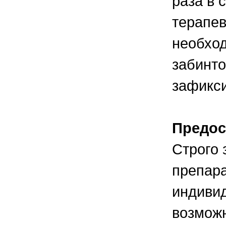
раза в 
терапев
необход
забинто
зафикси
Предос
Строго 
препара
индиви
возможн