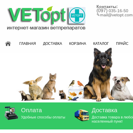
Контакты:
(097)
035-16-50
✎
mail@vetopt.com
ГЛАВНАЯ
ДОСТАВКА
КОРЗИНА
КАТАЛОГ
ПРАЙС
Оплата
Доставка
Удобные способы оплаты
Доставка товара в любо
населенный пункт