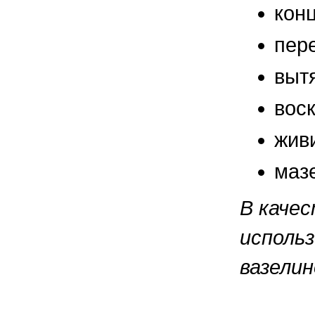
правильно ухаживать, кормить и
кон
содержать своих животных, но и вовремя
распознать то или иное заболевание
пер
выт
вос
жив
маз
В каче
использ
вазелин