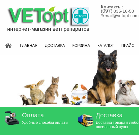
Контакты:
(097)
035-16-50
✎
mail@vetopt.com
ГЛАВНАЯ
ДОСТАВКА
КОРЗИНА
КАТАЛОГ
ПРАЙС
Оплата
Доставка
Удобные способы оплаты
Доставка товара в любо
населенный пункт