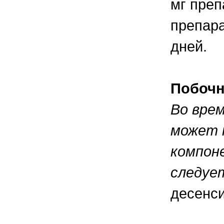
мг препа
препара
дней.
Побочн
Во вре
может 
компон
следуе
десенс