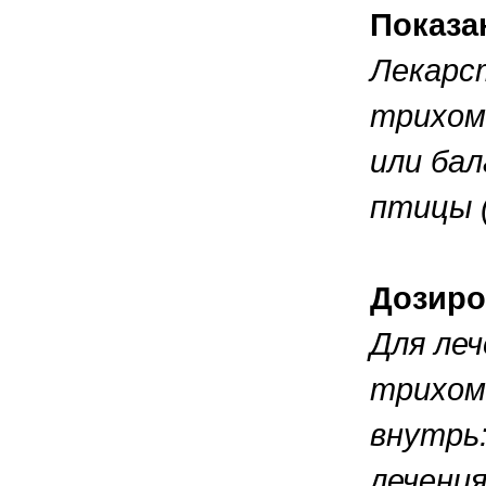
Показа
Лекарс
трихомо
или ба
птицы (
Дозиро
Для леч
трихом
внутрь:
лечения