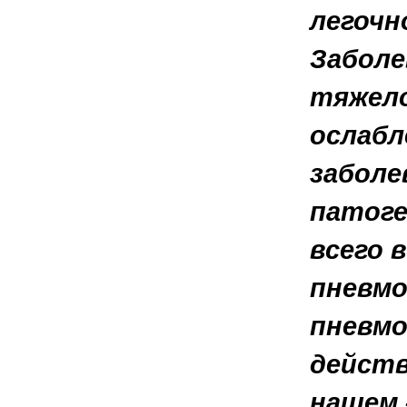
легочн
Заболе
тяжело
ослабл
заболе
патоге
всего 
пневмо
пневмо
действ
нашем 