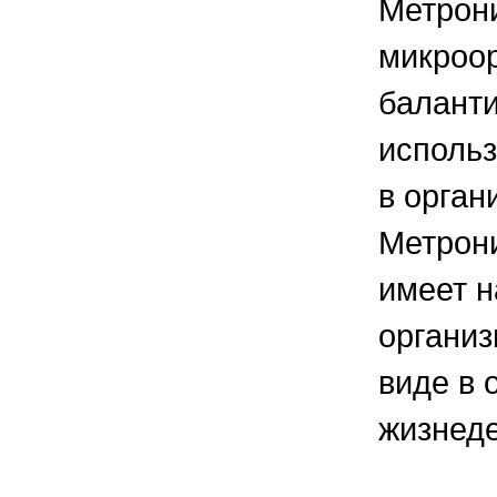
Метрон
правильно ухаживать, кормить и
содержать своих животных, но и вовремя
распознать то или иное заболевание
микроор
баланти
использ
в орган
Метрони
имеет н
организ
виде в 
жизнеде