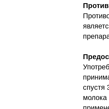
Против
Противо
являетс
препара
Предос
Употреб
приним
спустя 
молока 
примене