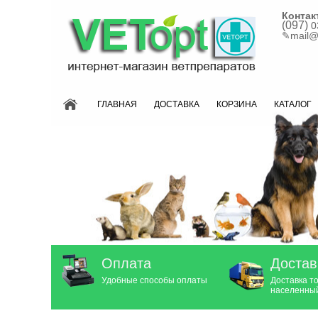
Контак
(097)
0
✎
mail@
ГЛАВНАЯ
ДОСТАВКА
КОРЗИНА
КАТАЛОГ
Оплата
Достав
Удобные способы оплаты
Доставка т
населенный