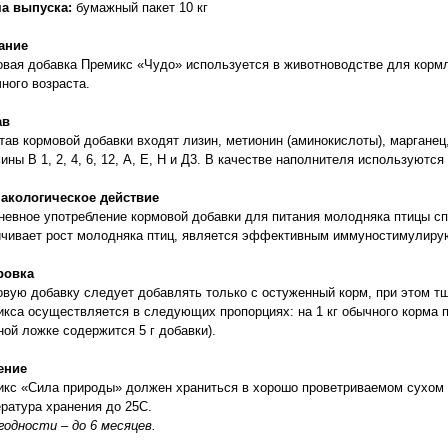
а выпуска:
бумажный пакет 10 кг
ание
вая добавка Премикс «Чудо» используется в животноводстве для корм
ного возраста.
ав
тав кормовой добавки входят лизин, метионин (аминокислоты), марганец,
ины В 1, 2, 4, 6, 12, А, Е, Н и Д3. В качестве наполнителя используются
акологическое действие
евное употребление кормовой добавки для питания молодняка птицы сп
ичивает рост молодняка птиц, является эффективным иммуностимулир
ровка
вую добавку следует добавлять только с остуженный корм, при этом 
кса осуществляется в следующих пропорциях: на 1 кг обычного корма п
ной ложке содержится 5 г добавки).
ение
кс «Сила природы» должен храниться в хорошо проветриваемом сухом
ратура хранения до 25С.
годности – до 6 месяцев.