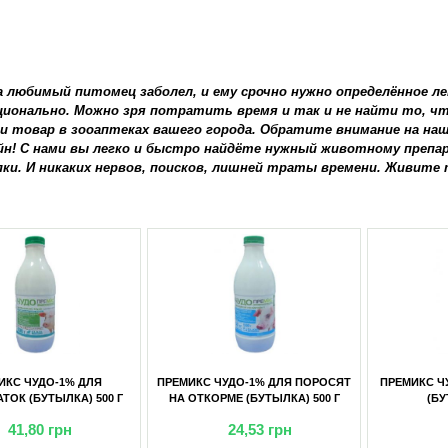
а любимый питомец заболел, и ему срочно нужно определённое лек
ционально. Можно зря потратить время и так и не найти то, ч
и товар в зооаптеках вашего города. Обратите внимание на на
йн! С нами вы легко и быстро найдёте нужный животному препара
пки. И никаких нервов, поисков, лишней траты времени. Живите 
КС ЧУДО-1% ДЛЯ ПОРОСЯТ
ПРЕМИКС ЧУДО-1% ДЛЯ ЦЫПЛЯТ
ПРЕМИК
ТКОРМЕ (БУТЫЛКА) 500 Г
(БУТЫЛКА) 500 Г
24,53
грн
22,00
грн