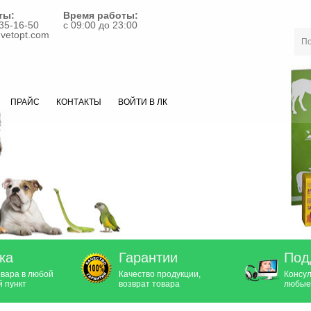
ты:
Время работы:
35-16-50
с 09:00 до 23:00
vetopt.com
ПРАЙС
КОНТАКТЫ
ВОЙТИ В ЛК
ка
Гарантии
Под
овара в любой
Качество продукции,
Консул
 пункт
возврат товара
любые