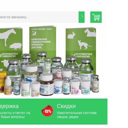
держка
Скидки
ьтанты ответят на
Накопительная система
 Ваши вопросы
скидок, акции