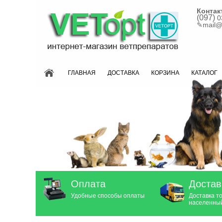
Контак
(097)
0
✎
mail@
ГЛАВНАЯ
ДОСТАВКА
КОРЗИНА
КАТАЛОГ
Оплата
Достав
Удобные способы оплаты
Доставка т
населенный