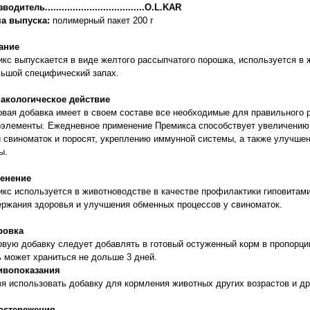
одитель....................................O.L.KAR
а выпуска:
полимерный пакет 200 г
ание
кс выпускается в виде желтого рассыпчатого порошка, используется в 
ьшой специфический запах.
акологическое действие
вая добавка имеет в своем составе все необходимые для правильного р
элементы. Ежедневное применение Премикса способствует увеличению
 свиноматок и поросят, укреплению иммунной системы, а также улучше
пы.
енение
кс используется в животноводстве в качестве профилактики гиповитами
ржания здоровья и улучшения обменных процессов у свиноматок.
ровка
вую добавку следует добавлять в готовый остуженный корм в пропорции
 может храниться не дольше 3 дней.
ивопоказания
я использовать добавку для кормления животных других возрастов и др
остережения