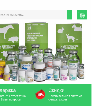
держка
Скидки
ьтанты ответят на
Накопительная система
 Ваши вопросы
скидок, акции