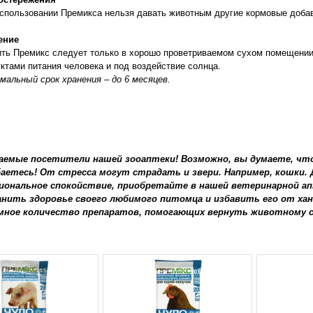
спользовании Премикса нельзя давать животным другие кормовые добав
ение
ть Премикс следует только в хорошо проветриваемом сухом помещении,
ктами питания человека и под воздействие солнца.
альный срок хранения – до 6 месяцев.
аемые посетители нашей зооаптеки! Возможно, вы думаете, что
аетесь! От стресса могут страдать и звери. Например, кошки
иональное спокойствие, приобретайте в нашей ветеринарной ап
анить здоровье своего любимого питомца и избавить его от ха
мное количество препаратов, помогающих вернуть животному 