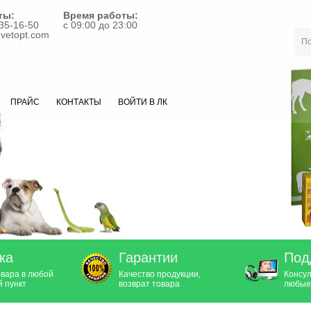
ты:
Время работы:
35-16-50
с 09:00 до 23:00
vetopt.com
ПРАЙС
КОНТАКТЫ
ВОЙТИ В ЛК
ка
Гарантии
Под
овара в любой
Качество продукции,
Консул
 пункт
возврат товара
любые