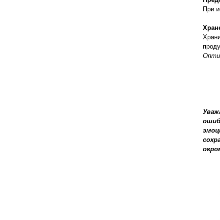
правильно ухаживать, кормить и
При и
содержать своих животных, но и вовремя
распознать то или иное заболевание
Хран
Храни
проду
Оптим
Уваж
ошиб
эмоц
сохр
огро