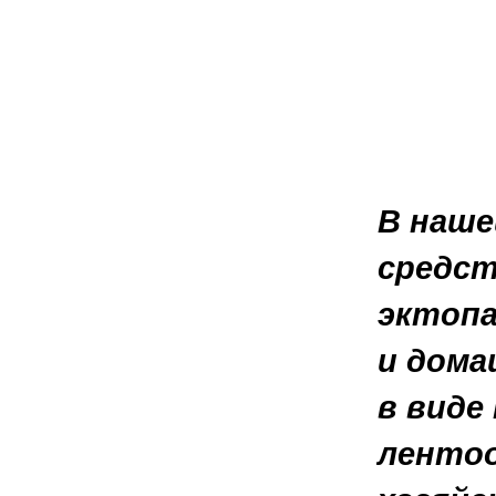
В наше
средст
эктопа
и дома
в виде
лентоо