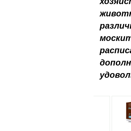
хозяйс
животн
различ
москит
распис
дополн
удовол