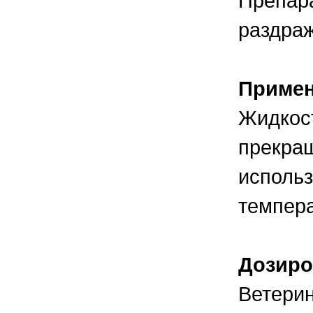
Препара
раздраж
Приме
Жидкост
прекращ
использ
темпера
Дозиро
Ветери