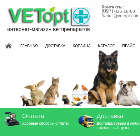
Контакты:
(097)
035-16-50
✎
mail@vetopt.com
ГЛАВНАЯ
ДОСТАВКА
КОРЗИНА
КАТАЛОГ
ПРАЙС
Оплата
Доставка
Удобные способы оплаты
Доставка товара в любо
населенный пункт