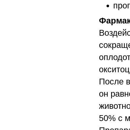
прог
Фармак
Воздейс
сокраще
оплодот
окситоц
После в
он равн
животно
50% с м