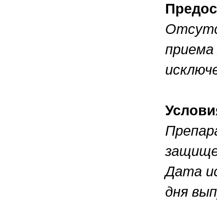
Предос
Отсутс
приема
исключ
Услови
Препар
защище
Дата и
дня вып